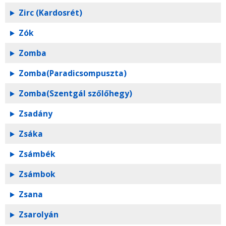
Zirc (Kardosrét)
Zók
Zomba
Zomba(Paradicsompuszta)
Zomba(Szentgál szőlőhegy)
Zsadány
Zsáka
Zsámbék
Zsámbok
Zsana
Zsarolyán