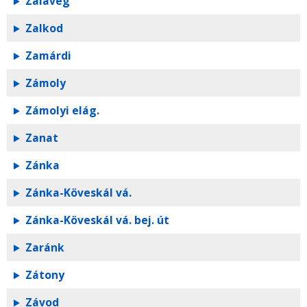
Zalavég
Zalkod
Zamárdi
Zámoly
Zámolyi elág.
Zanat
Zánka
Zánka-Köveskál vá.
Zánka-Köveskál vá. bej. út
Zaránk
Zátony
Závod