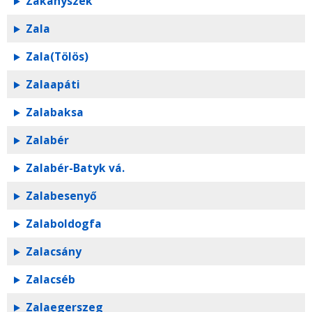
Zákányszék
Zala
Zala(Tölös)
Zalaapáti
Zalabaksa
Zalabér
Zalabér-Batyk vá.
Zalabesenyő
Zalaboldogfa
Zalacsány
Zalacséb
Zalaegerszeg