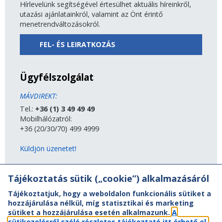
Hírlevelünk segítségével értesülhet aktuális híreinkről,
utazási ajánlatainkról, valamint az Önt érintő
menetrendváltozásokról.
FEL- ÉS LEIRATKOZÁS
Ügyfélszolgálat
MÁVDIREKT:
Tel.:
+36 (1) 3 49 49 49
Mobilhálózatról:
+36 (20/30/70) 499 4999
Küldjön üzenetet!
MÁV-csoport
Tájékoztatás sütik („cookie”) alkalmazásáról
Tájékoztatjuk, hogy a weboldalon funkcionális sütiket a
A MÁV-csoport tagjai
hozzájárulása nélkül, míg statisztikai és marketing
Jogi útmutatás
sütiket a hozzájárulása esetén alkalmazunk.
A
Adatvédelem
sütikezelésről szóló részletes tájékoztató itt érhető el.