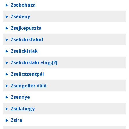
Zsebeháza
Zsédeny
Zsejkepuszta
Zselickisfalud
Zselickislak
Zselickislaki elág.[2]
Zselicszentpál
Zsengellér dűlő
Zsennye
Zsidahegy
Zsira