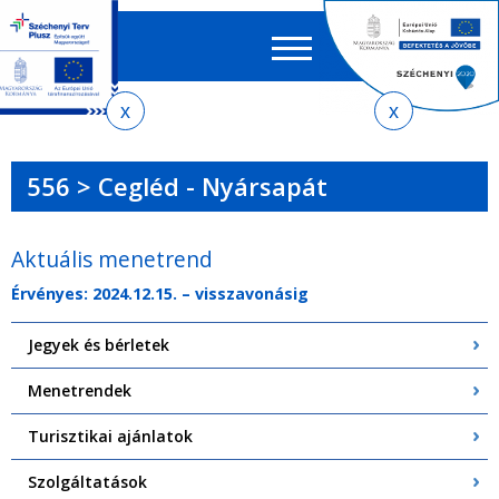
Keres
EN
HU
űrlap
Ker
Jelenlegi
Ugrás
Ugrás
Ugrás
Ugrás
a
az
a
az
hely
menetrendkeresőhöz
almenühöz
tartalomra
oldaltérképre
556 > Cegléd - Nyársapát
Aktuális menetrend
Érvényes: 2024.12.15. – visszavonásig
Jegyek és bérletek
Menetrendek
Turisztikai ajánlatok
Szolgáltatások