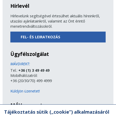
Hírlevél
Hírlevelünk segítségével értesülhet aktuális híreinkről,
utazási ajánlatainkról, valamint az Önt érintő
menetrendváltozásokról.
FEL- ÉS LEIRATKOZÁS
Ügyfélszolgálat
MÁVDIREKT:
Tel.:
+36 (1) 3 49 49 49
Mobilhálózatról:
+36 (20/30/70) 499 4999
Küldjön üzenetet!
MÁV-csoport
Tájékoztatás sütik („cookie”) alkalmazásáról
A MÁV-csoport tagjai