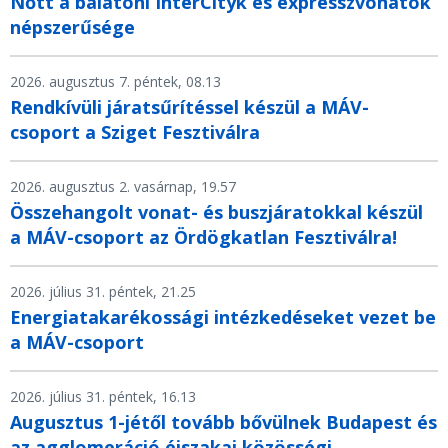
Nőtt a balatoni InterCityk és expresszvonatok
népszerűsége
2026. augusztus 7. péntek, 08.13
Rendkívüli járatsűrítéssel készül a MÁV-
csoport a Sziget Fesztiválra
2026. augusztus 2. vasárnap, 19.57
Összehangolt vonat- és buszjáratokkal készül
a MÁV-csoport az Ördögkatlan Fesztiválra!
2026. július 31. péntek, 21.25
Energiatakarékossági intézkedéseket vezet be
a MÁV-csoport
2026. július 31. péntek, 16.13
Augusztus 1-jétől tovább bővülnek Budapest és
az agglomeráció éjszakai közösségi