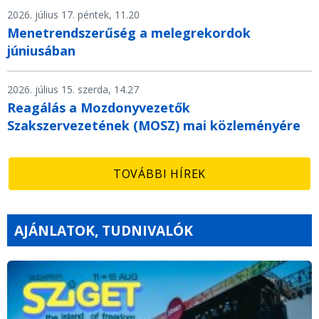
2026. július 17. péntek, 11.20
Menetrendszerűség a melegrekordok
júniusában
2026. július 15. szerda, 14.27
Reagálás a Mozdonyvezetők
Szakszervezetének (MOSZ) mai közleményére
TOVÁBBI HÍREK
AJÁNLATOK, TUDNIVALÓK