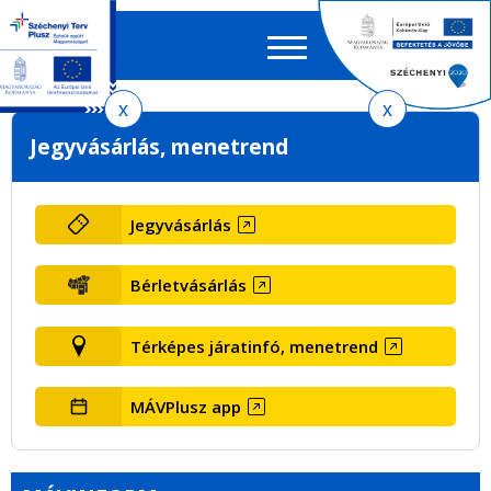
Keres
EN
HU
űrlap
Ker
Ugrás
Ugrás
Ugrás
Jegyvásárlás, menetrend
a
a
az
menetrendkeresőhöz
tartalomra
oldaltérképre
Jegyvásárlás
Bérletvásárlás
Térképes járatinfó, menetrend
MÁVPlusz app