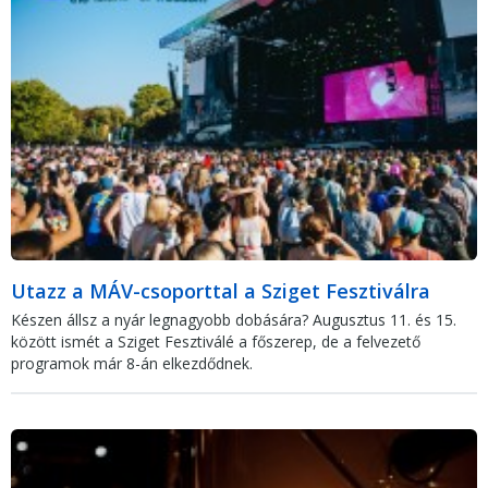
Utazz a MÁV-csoporttal a Sziget Fesztiválra
Készen állsz a nyár legnagyobb dobására? Augusztus 11. és 15.
között ismét a Sziget Fesztiválé a főszerep, de a felvezető
programok már 8-án elkezdődnek.