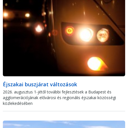
Éjszakai buszjárat változások
2026. augusztus 1-jétől további fejlesztések a Budapest és
agglomerációjának elővárosi és regionális éjszakai közösségi
közlekedésében