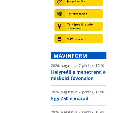
Jegyvásárlás
Bérletvásárlás
Térképes járatinfó,
menetrend
MÁVPlusz app
MÁVINFORM
2026. augusztus 7. péntek, 17.40
Helyreáll a menetrend a
miskolci fővonalon
2026. augusztus 7. péntek, 16.58
Egy Z50 elmarad
2026. augusztus 7. péntek, 16.43