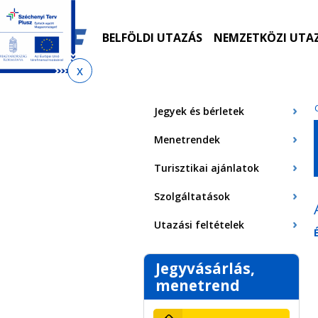
Ugrás
Ugrás
Ugrás
Ugrás
a
az
a
az
menetrendkeresőhöz
almenühöz
tartalomra
oldaltérképre
BELFÖLDI UTAZÁS
NEMZETKÖZI UTA
Jelenlegi
hely
Jegyek és bérletek
Menetrendek
Turisztikai ajánlatok
Szolgáltatások
Utazási feltételek
Jegyvásárlás,
menetrend