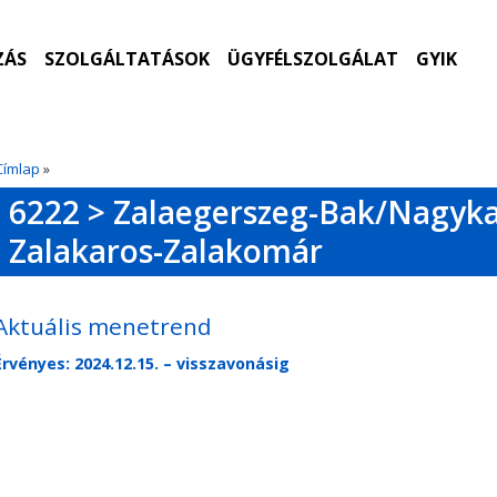
ZÁS
SZOLGÁLTATÁSOK
ÜGYFÉLSZOLGÁLAT
GYIK
Címlap
»
6222 > Zalaegerszeg-Bak/Nagyk
Zalakaros-Zalakomár
Aktuális menetrend
Érvényes: 2024.12.15. – visszavonásig