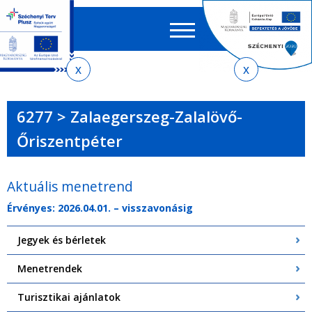
Keres
EN
HU
űrlap
Ker
Jelenlegi
Ugrás
Ugrás
Ugrás
Ugrás
a
az
a
az
hely
menetrendkeresőhöz
almenühöz
tartalomra
oldaltérképre
6277 > Zalaegerszeg-Zalalövő-
Őriszentpéter
Aktuális menetrend
Érvényes: 2026.04.01. – visszavonásig
Jegyek és bérletek
Menetrendek
Turisztikai ajánlatok