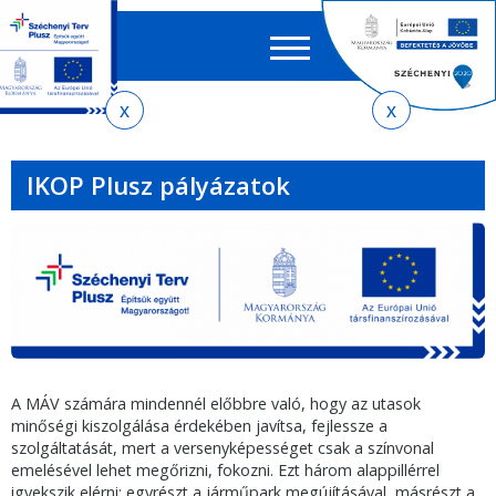
Keres
EN
HU
űrlap
Ker
Jelenlegi
Ugrás
Ugrás
Ugrás
az
a
az
hely
almenühöz
tartalomra
oldaltérképre
IKOP Plusz pályázatok
A MÁV számára mindennél előbbre való, hogy az utasok
minőségi kiszolgálása érdekében javítsa, fejlessze a
szolgáltatását, mert a versenyképességet csak a színvonal
emelésével lehet megőrizni, fokozni. Ezt három alappillérrel
igyekszik elérni: egyrészt a járműpark megújításával, másrészt a