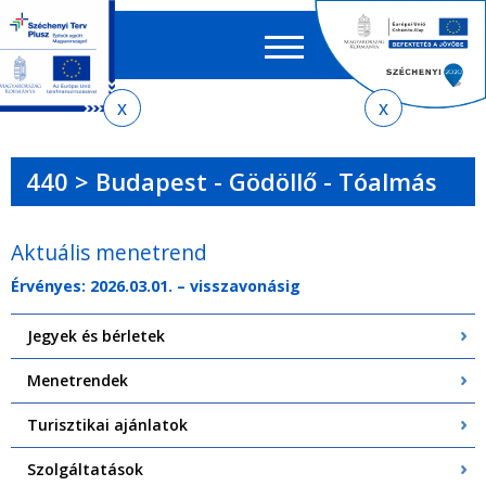
Keres
EN
HU
űrlap
Ker
Jelenlegi
Ugrás
Ugrás
Ugrás
Ugrás
a
az
a
az
hely
menetrendkeresőhöz
almenühöz
tartalomra
oldaltérképre
440 > Budapest - Gödöllő - Tóalmás
Aktuális menetrend
Érvényes: 2026.03.01. – visszavonásig
Jegyek és bérletek
Menetrendek
Turisztikai ajánlatok
Szolgáltatások