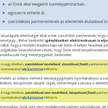
az Önök által megjelölt személypénztárban,
egyszerre vehetik át,
szerződéses partnereinknek az ellenérték átutalással tö
Társaságunk lehetőséget kínál a már szerződött partnereinek, hogy a
menetjegy-, illetve havibérlet
igényléseiket elektronikusan is elj
ezáltal, hogy a rendelés leadása kapcsán külön el kelljen fáradniuk pé
szolgáltatás bevezetésével célunk, hogy Önök minél kényelmesebben 
rendelhessék meg menetjegyeiket, bérleteiket.
A nagy tételben,
szerződéssel rendelkező, átutalással fizető
partnereinkn
nyomtatványt
ide kattintva
töltheti le.
Emellett az oldalon elérhető Menetjegyigénylés nyomtatványon a sz
tételben, készpénzért vásárló cégek, intézmények számára is elérhető
A nagy tételben,
szerződéssel nem rendelkező, készpénzzel fizető
partner
nyomtatványt
ide kattintva
töltheti le.
Amennyiben Önök még nem rendelkeznek partneri szerződéssel, de 