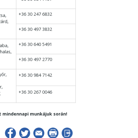
+36 30 247 6832
sa,
árd,
+36 30 497 3832
+36 30 640 5491
aba,
halas,
+36 30 497 2770
yőr,
+36 30 984 7142
r,
+36 30 267 0046
g
t mindennapi munkájuk során!