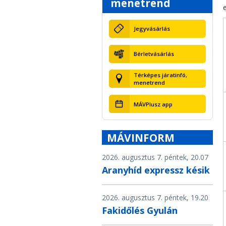
menetrend
Jegyvásárlás
Bérletvásárlás
Térképes járatinfó,
menetrend
MÁVPlusz app
MÁVINFORM
2026. augusztus 7. péntek, 20.07
Aranyhíd expressz késik
2026. augusztus 7. péntek, 19.20
Fakidőlés Gyulán