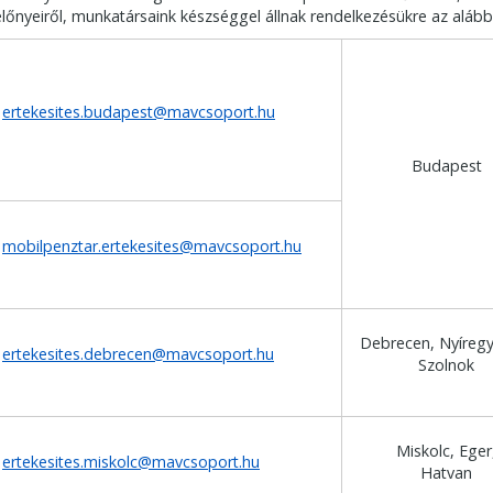
előnyeiről, munkatársaink készséggel állnak rendelkezésükre az alább
ertekesites.budapest@mavcsoport.hu
Budapest
mobilpenztar.ertekesites@mavcsoport.hu
Debrecen, Nyíreg
ertekesites.debrecen@mavcsoport.hu
Szolnok
Miskolc, Eger
ertekesites.miskolc@mavcsoport.hu
Hatvan