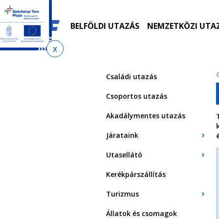
Ugrás
Ugrás
Ugrás
Ugrás
a
az
a
az
menetrendkeresőhöz
almenühöz
tartalomra
oldaltérképre
BELFÖLDI UTAZÁS
NEMZETKÖZI UTA
Jelenlegi
hely
Családi utazás
Csoportos utazás
Akadálymentes utazás
Járataink
Utasellátó
Kerékpárszállítás
Turizmus
Állatok és csomagok