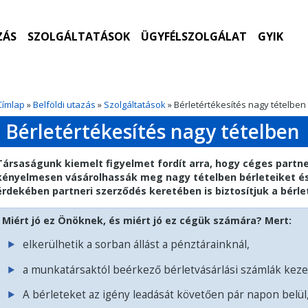
ZÁS
SZOLGÁLTATÁSOK
ÜGYFÉLSZOLGÁLAT
GYIK
Címlap
»
Belföldi utazás
»
Szolgáltatások
» Bérletértékesítés nagy tételben
Bérletértékesítés nagy tételben
Társaságunk kiemelt figyelmet fordít arra, hogy céges partn
kényelmesen vásárolhassák meg nagy tételben bérleteiket é
érdekében partneri szerződés keretében is biztosítjuk a bérle
Miért jó ez Önöknek, és miért jó ez cégük számára? Mert:
elkerülhetik a sorban állást a pénztárainknál,
a munkatársaktól beérkező bérletvásárlási számlák keze
A bérleteket az igény leadását követően pár napon belül