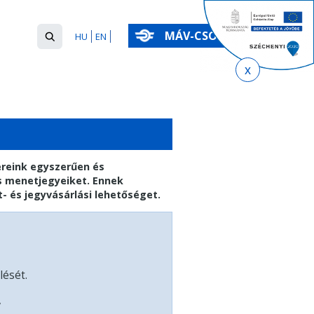
Keresés
MÁV-CSOPORT
HU
EN
űrlap
Keresés
ereink egyszerűen és
s menetjegyeiket. Ennek
t- és jegyvásárlási lehetőséget.
lését.
,