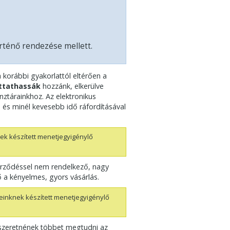
rténő rendezése mellett.
 korábbi gyakorlattól eltérően a
uttathassák
hozzánk, elkerülve
nztárainkhoz. Az elektronikus
és minél kevesebb idő ráfordításával
ek készített menetjegyigénylő
erződéssel nem rendelkező, nagy
 a kényelmes, gyors vásárlás.
einknek készített menetjegyigénylő
szeretnének többet megtudni az