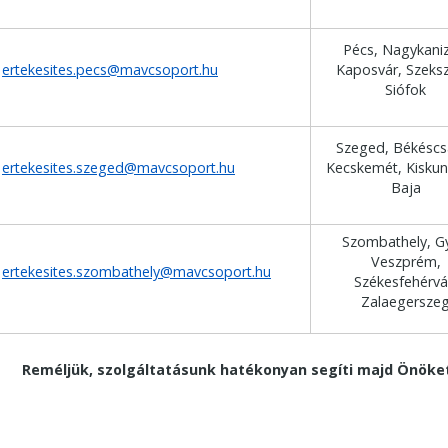
Pécs, Nagykaniz
ertekesites.pecs@mavcsoport.hu
Kaposvár, Szeksz
Siófok
Szeged, Békéscs
ertekesites.szeged@mavcsoport.hu
Kecskemét, Kiskun
Baja
Szombathely, G
Veszprém,
ertekesites.szombathely@mavcsoport.hu
Székesfehérvá
Zalaegersze
Reméljük, szolgáltatásunk hatékonyan segíti majd Önöke