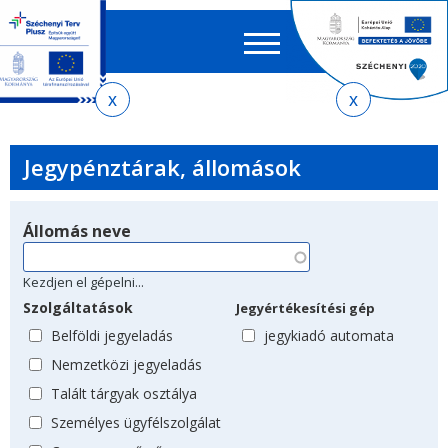
Keres
EN
HU
űrlap
Ker
Jelenlegi
Ugrás
Ugrás
Ugrás
Ugrás
a
az
a
az
hely
menetrendkeresőhöz
almenühöz
tartalomra
oldaltérképre
Jegypénztárak, állomások
Állomás neve
Kezdjen el gépelni...
Szolgáltatások
Jegyértékesítési gép
Belföldi jegyeladás
jegykiadó automata
Nemzetközi jegyeladás
Talált tárgyak osztálya
Személyes ügyfélszolgálat