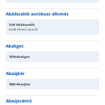
Abádszalók autóbusz-állomás
5241
Abádszalók
Deák Ferenc
utca 20.
Abaliget
7678
Abaliget
Abaújkér
3882
Abaujker
Abaújszántó