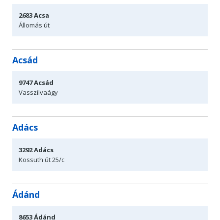
2683
Acsa
Állomás
út
Acsád
9747
Acsád
Vasszilvaágy
Adács
3292
Adács
Kossuth út 25/c
Ádánd
8653
Ádánd