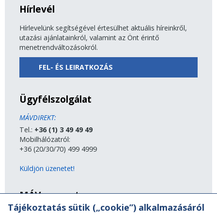
Hírlevél
Hírlevelünk segítségével értesülhet aktuális híreinkről,
utazási ajánlatainkról, valamint az Önt érintő
menetrendváltozásokról.
FEL- ÉS LEIRATKOZÁS
Ügyfélszolgálat
MÁVDIREKT:
Tel.:
+36 (1) 3 49 49 49
Mobilhálózatról:
+36 (20/30/70) 499 4999
Küldjön üzenetet!
MÁV-csoport
Tájékoztatás sütik („cookie”) alkalmazásáról
A MÁV-csoport tagjai