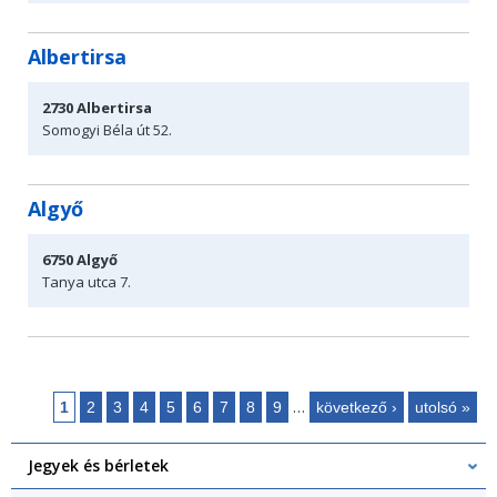
Albertirsa
2730
Albertirsa
Somogyi Béla út 52.
Algyő
6750
Algyő
Tanya utca 7.
…
1
2
3
4
5
6
7
8
9
következő ›
utolsó »
Oldalak
Jegyek és bérletek