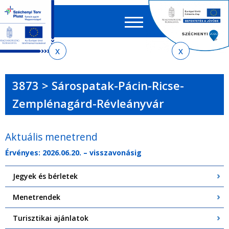
Keres
EN
HU
űrlap
Ker
Jelenlegi
Ugrás
Ugrás
Ugrás
Ugrás
a
az
a
az
hely
menetrendkeresőhöz
almenühöz
tartalomra
oldaltérképre
3873 > Sárospatak-Pácin-Ricse-
Zemplénagárd-Révleányvár
Aktuális menetrend
Érvényes: 2026.06.20. – visszavonásig
Jegyek és bérletek
Menetrendek
Turisztikai ajánlatok