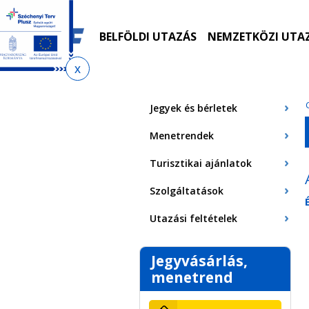
Ugrás
Ugrás
Ugrás
Ugrás
a
az
a
az
menetrendkeresőhöz
almenühöz
tartalomra
oldaltérképre
BELFÖLDI UTAZÁS
NEMZETKÖZI UTA
Jelenlegi
hely
Jegyek és bérletek
Menetrendek
Turisztikai ajánlatok
Szolgáltatások
Utazási feltételek
Jegyvásárlás,
menetrend