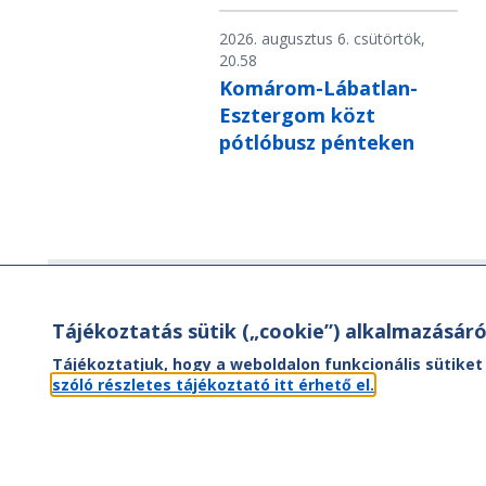
2026. augusztus 6. csütörtök,
20.58
Komárom-Lábatlan-
Esztergom közt
pótlóbusz pénteken
Hírlevél
Tájékoztatás sütik („cookie”) alkalmazásáró
Hírlevelünk segítségével értesülhet
Tájékoztatjuk, hogy a weboldalon funkcionális sütiket
aktuális híreinkről, utazási ajánlatainkr
szóló részletes tájékoztató itt érhető el.
valamint az Önt érintő
menetrendváltozásokról.
FEL- ÉS LEIRATKOZÁS