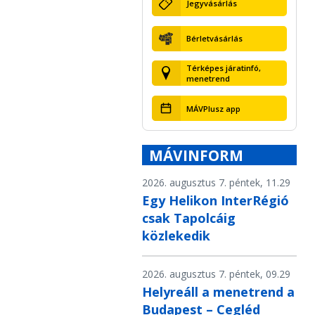
Jegyvásárlás
Bérletvásárlás
Térképes járatinfó,
menetrend
MÁVPlusz app
MÁVINFORM
2026. augusztus 7. péntek, 11.29
Egy Helikon InterRégió
csak Tapolcáig
közlekedik
2026. augusztus 7. péntek, 09.29
Helyreáll a menetrend a
Budapest – Cegléd