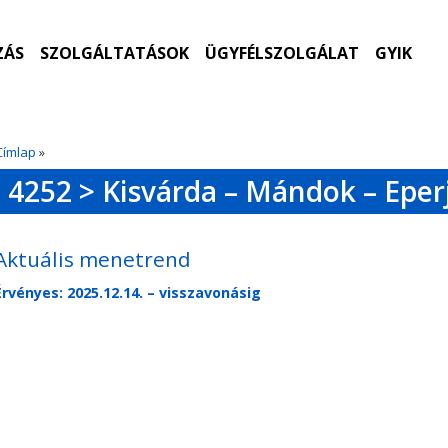
ZÁS
SZOLGÁLTATÁSOK
ÜGYFÉLSZOLGÁLAT
GYIK
Címlap
»
4252 > Kisvárda – Mándok – Eper
Aktuális menetrend
Érvényes: 2025.12.14. – visszavonásig