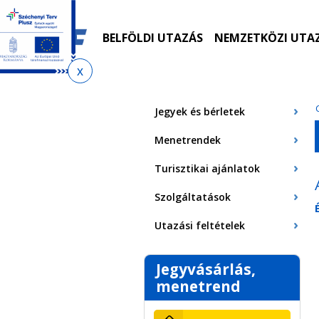
Ugrás
Ugrás
Ugrás
Ugrás
a
az
a
az
menetrendkeresőhöz
almenühöz
tartalomra
oldaltérképre
BELFÖLDI UTAZÁS
NEMZETKÖZI UTA
Jelenlegi
hely
Jegyek és bérletek
Menetrendek
Turisztikai ajánlatok
Szolgáltatások
Utazási feltételek
Jegyvásárlás,
menetrend