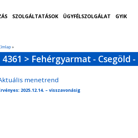
ZÁS
SZOLGÁLTATÁSOK
ÜGYFÉLSZOLGÁLAT
GYIK
Címlap
»
4361 > Fehérgyarmat - Csegöld -
Aktuális menetrend
Érvényes: 2025.12.14. – visszavonásig