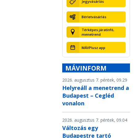
Jegyvásárlás
Bérletvásárlás
Térképes járatinfó,
menetrend
MÁVPlusz app
MÁVINFORM
2026. augusztus 7. péntek, 09.29
Helyreáll a menetrend a
Budapest – Cegléd
vonalon
2026. augusztus 7. péntek, 09.04
Változás egy
Budapestre tartó