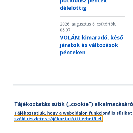
pótlóbusz péntek
délelőttig
2026. augusztus 6. csütörtök,
06.07
VOLÁN: kimaradó, késő
járatok és változások
pénteken
Hírlevél
Tájékoztatás sütik („cookie”) alkalmazásáró
Hírlevelünk segítségével értesülhet
Tájékoztatjuk, hogy a weboldalon funkcionális sütiket
aktuális híreinkről, utazási ajánlatainkr
szóló részletes tájékoztató itt érhető el.
valamint az Önt érintő
menetrendváltozásokról.