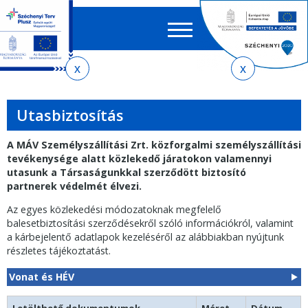
Keres
EN
HU
űrlap
Ker
Jelenlegi
Ugrás
Ugrás
Ugrás
Ugrás
a
az
a
az
hely
menetrendkeresőhöz
almenühöz
tartalomra
oldaltérképre
Utasbiztosítás
A
MÁV Személyszállítási Zrt. közforgalmi személyszállítási
tevékenysége alatt közlekedő járatokon valamennyi
utasunk a Társaságunkkal szerződött biztosító
partnerek védelmét élvezi.
Az egyes közlekedési módozatoknak megfelelő
balesetbiztosítási szerződésekről szóló információkról, valamint
a kárbejelentő adatlapok kezeléséről az alábbiakban nyújtunk
részletes tájékoztatást.
Vonat és HÉV
Letölthető dokumentumok
Méret
Dátum