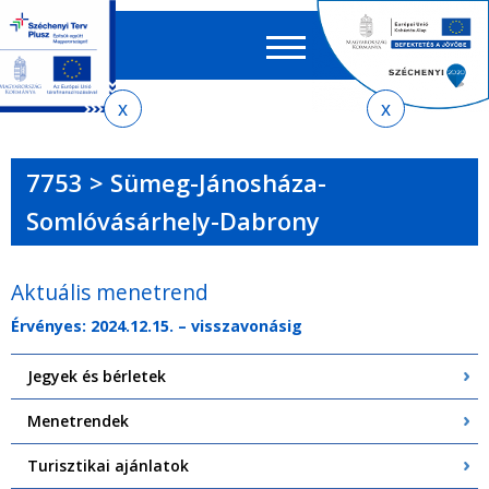
Keres
EN
HU
űrlap
Ker
Jelenlegi
Ugrás
Ugrás
Ugrás
Ugrás
a
az
a
az
hely
menetrendkeresőhöz
almenühöz
tartalomra
oldaltérképre
7753 > Sümeg-Jánosháza-
Somlóvásárhely-Dabrony
Aktuális menetrend
Érvényes: 2024.12.15. – visszavonásig
Jegyek és bérletek
Menetrendek
Turisztikai ajánlatok