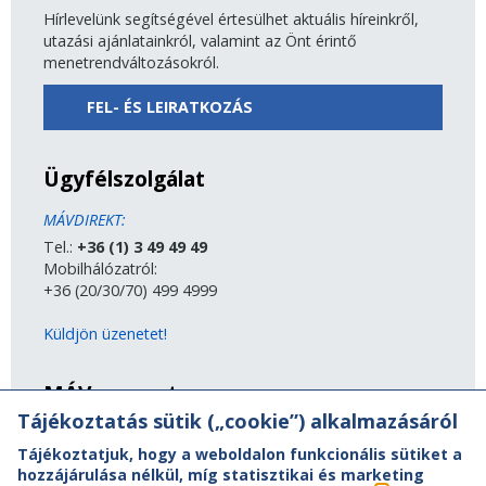
Hírlevelünk segítségével értesülhet aktuális híreinkről,
utazási ajánlatainkról, valamint az Önt érintő
menetrendváltozásokról.
FEL- ÉS LEIRATKOZÁS
Ügyfélszolgálat
MÁVDIREKT:
Tel.:
+36 (1) 3 49 49 49
Mobilhálózatról:
+36 (20/30/70) 499 4999
Küldjön üzenetet!
MÁV-csoport
Tájékoztatás sütik („cookie”) alkalmazásáról
A MÁV-csoport tagjai
Tájékoztatjuk, hogy a weboldalon funkcionális sütiket a
Jogi útmutatás
hozzájárulása nélkül, míg statisztikai és marketing
Adatvédelem