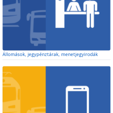
Állomások, jegypénztárak, menetjegyirodák