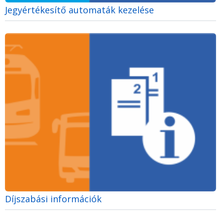
Jegyértékesítő automaták kezelése
Díjszabási információk