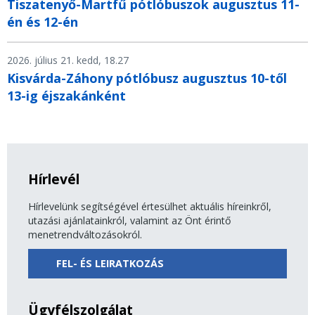
Tiszatenyő-Martfű pótlóbuszok augusztus 11-
én és 12-én
2026. július 21. kedd, 18.27
Kisvárda-Záhony pótlóbusz augusztus 10-től
13-ig éjszakánként
Hírlevél
Hírlevelünk segítségével értesülhet aktuális híreinkről,
utazási ajánlatainkról, valamint az Önt érintő
menetrendváltozásokról.
FEL- ÉS LEIRATKOZÁS
Ügyfélszolgálat