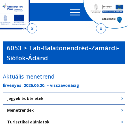
Keres
EN
HU
űrlap
Ker
Jelenlegi
Ugrás
Ugrás
Ugrás
Ugrás
a
az
a
az
hely
menetrendkeresőhöz
almenühöz
tartalomra
oldaltérképre
6053 > Tab-Balatonendréd-Zamárdi-
Siófok-Ádánd
Aktuális menetrend
Érvényes: 2026.06.20. – visszavonásig
Jegyek és bérletek
Menetrendek
Turisztikai ajánlatok