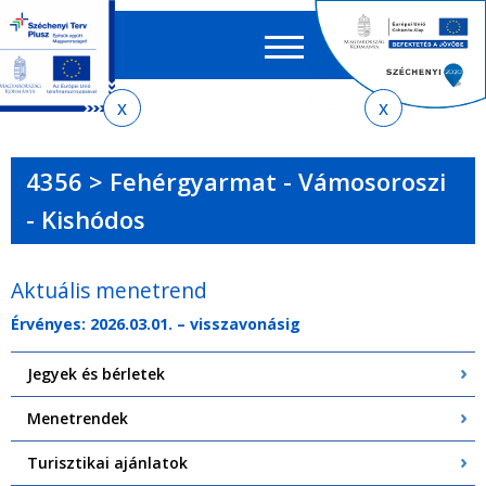
Keres
EN
HU
űrlap
Ker
Jelenlegi
Ugrás
Ugrás
Ugrás
Ugrás
a
az
a
az
hely
menetrendkeresőhöz
almenühöz
tartalomra
oldaltérképre
4356 > Fehérgyarmat - Vámosoroszi
- Kishódos
Aktuális menetrend
Érvényes: 2026.03.01. – visszavonásig
Jegyek és bérletek
Menetrendek
Turisztikai ajánlatok