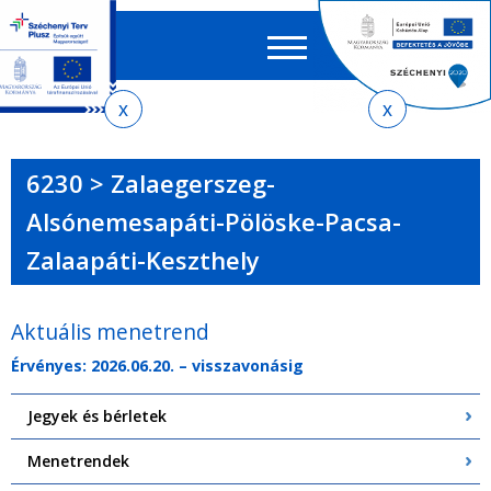
Keres
EN
HU
űrlap
Ker
Jelenlegi
Ugrás
Ugrás
Ugrás
Ugrás
a
az
a
az
hely
menetrendkeresőhöz
almenühöz
tartalomra
oldaltérképre
6230 > Zalaegerszeg-
Alsónemesapáti-Pölöske-Pacsa-
Zalaapáti-Keszthely
Aktuális menetrend
Érvényes: 2026.06.20. – visszavonásig
Jegyek és bérletek
Menetrendek