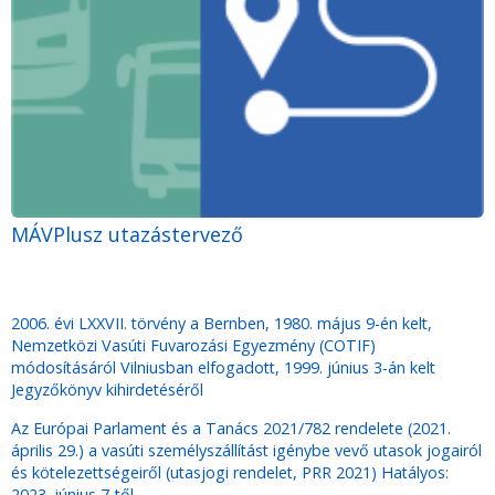
MÁVPlusz utazástervező
2006. évi LXXVII. törvény a Bernben, 1980. május 9-én kelt,
Nemzetközi Vasúti Fuvarozási Egyezmény (COTIF)
módosításáról Vilniusban elfogadott, 1999. június 3-án kelt
Jegyzőkönyv kihirdetéséről
Az Európai Parlament és a Tanács 2021/782 rendelete (2021.
április 29.) a vasúti személyszállítást igénybe vevő utasok jogairól
és kötelezettségeiről (utasjogi rendelet, PRR 2021) Hatályos:
2023. június 7-től.