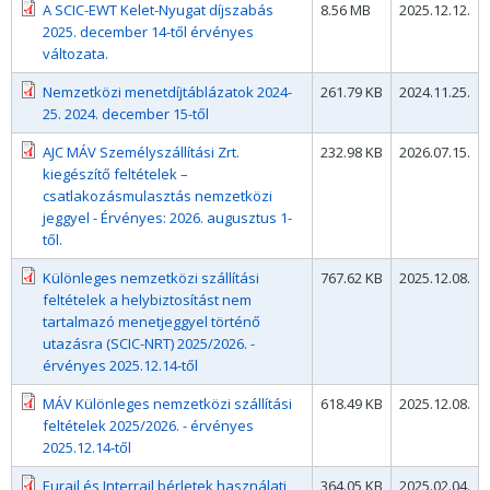
A SCIC-EWT Kelet-Nyugat díjszabás
8.56 MB
2025.12.12.
2025. december 14-től érvényes
változata.
Nemzetközi menetdíjtáblázatok 2024-
261.79 KB
2024.11.25.
25. 2024. december 15-től
AJC MÁV Személyszállítási Zrt.
232.98 KB
2026.07.15.
kiegészítő feltételek –
csatlakozásmulasztás nemzetközi
jeggyel - Érvényes: 2026. augusztus 1-
től.
Különleges nemzetközi szállítási
767.62 KB
2025.12.08.
feltételek a helybiztosítást nem
tartalmazó menetjeggyel történő
utazásra (SCIC-NRT) 2025/2026. -
érvényes 2025.12.14-től
MÁV Különleges nemzetközi szállítási
618.49 KB
2025.12.08.
feltételek 2025/2026. - érvényes
2025.12.14-től
Eurail és Interrail bérletek használati
364.05 KB
2025.02.04.