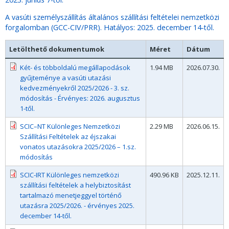
A vasúti személyszállítás általános szállítási feltételei nemzetközi
forgalomban (GCC-CIV/PRR). Hatályos: 2025. december 14-től.
Letölthető dokumentumok
Méret
Dátum
Két- és többoldalú megállapodások
1.94 MB
2026.07.30.
gyűjteménye a vasúti utazási
kedvezményekről 2025/2026 - 3. sz.
módosítás - Érvényes: 2026. augusztus
1-től.
SCIC–NT Különleges Nemzetközi
2.29 MB
2026.06.15.
Szállítási Feltételek az éjszakai
vonatos utazásokra 2025/2026 – 1.sz.
módosítás
SCIC-IRT Különleges nemzetközi
490.96 KB
2025.12.11.
szállítási feltételek a helybiztosítást
tartalmazó menetjeggyel történő
utazásra 2025/2026. - érvényes 2025.
december 14-től.