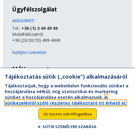
Ügyfélszolgálat
MÁVDIREKT:
Tel.:
+36 (1) 3 49 49 49
Mobilhálózatról:
+36 (20/30/70) 499 4999
Küldjön üzenetet!
MÁV-csoport
Tájékoztatás sütik („cookie”) alkalmazásáról
A MÁV-csoport tagjai
Tájékoztatjuk, hogy a weboldalon funkcionális sütiket a
Jogi útmutatás
hozzájárulása nélkül, míg statisztikai és marketing
Adatvédelem
sütiket a hozzájárulása esetén alkalmazunk.
A
Kapcsolat
sütikezelésről szóló részletes tájékoztató itt érhető el.
Vasút a nagyvilágban
Oldaltérkép
Az összes süti elfogadása
Akadálymentesítési nyilatkozat
SÜTIK SZEMÉLYRE SZABÁSA