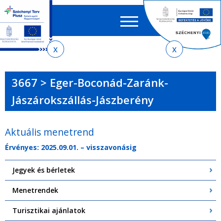
Keres
EN
HU
űrlap
Ker
Jelenlegi
Ugrás
Ugrás
Ugrás
Ugrás
a
az
a
az
hely
menetrendkeresőhöz
almenühöz
tartalomra
oldaltérképre
3667 > Eger-Boconád-Zaránk-
Jászárokszállás-Jászberény
Aktuális menetrend
Érvényes: 2025.09.01. – visszavonásig
Jegyek és bérletek
Menetrendek
Turisztikai ajánlatok