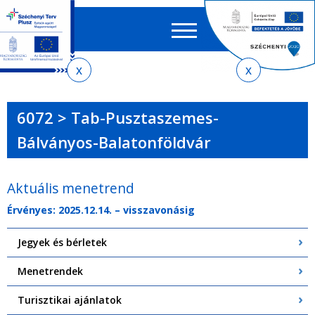
Keres
EN
HU
űrlap
Ker
Jelenlegi
Ugrás
Ugrás
Ugrás
Ugrás
a
az
a
az
hely
menetrendkeresőhöz
almenühöz
tartalomra
oldaltérképre
6072 > Tab-Pusztaszemes-
Bálványos-Balatonföldvár
Aktuális menetrend
Érvényes: 2025.12.14. – visszavonásig
Jegyek és bérletek
Menetrendek
Turisztikai ajánlatok