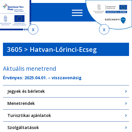
Keres
EN
HU
űrlap
Ker
Jelenlegi
Ugrás
Ugrás
Ugrás
Ugrás
a
az
a
az
hely
menetrendkeresőhöz
almenühöz
tartalomra
oldaltérképre
3605 > Hatvan-Lőrinci-Ecseg
Aktuális menetrend
Érvényes: 2025.04.01. – visszavonásig
Jegyek és bérletek
Menetrendek
Turisztikai ajánlatok
Szolgáltatások