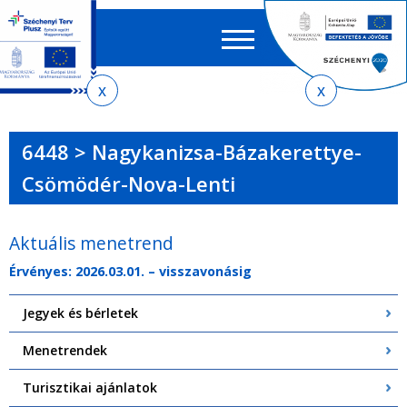
Keres
EN
HU
űrlap
Ker
Jelenlegi
Ugrás
Ugrás
Ugrás
Ugrás
a
az
a
az
hely
menetrendkeresőhöz
almenühöz
tartalomra
oldaltérképre
6448 > Nagykanizsa-Bázakerettye-
Csömödér-Nova-Lenti
Aktuális menetrend
Érvényes: 2026.03.01. – visszavonásig
Jegyek és bérletek
Menetrendek
Turisztikai ajánlatok