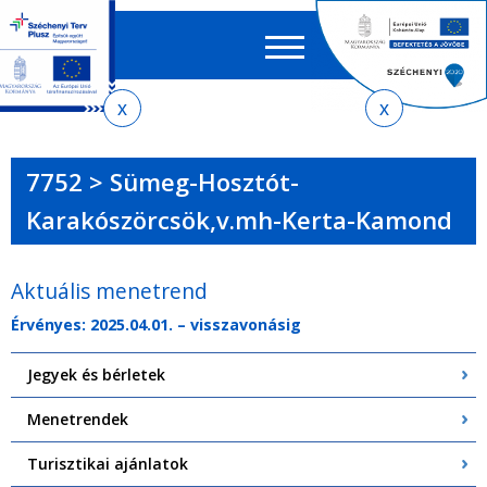
Keres
EN
HU
űrlap
Ker
Jelenlegi
Ugrás
Ugrás
Ugrás
Ugrás
a
az
a
az
hely
menetrendkeresőhöz
almenühöz
tartalomra
oldaltérképre
7752 > Sümeg-Hosztót-
Karakószörcsök,v.mh-Kerta-Kamond
Aktuális menetrend
Érvényes: 2025.04.01. – visszavonásig
Jegyek és bérletek
Menetrendek
Turisztikai ajánlatok