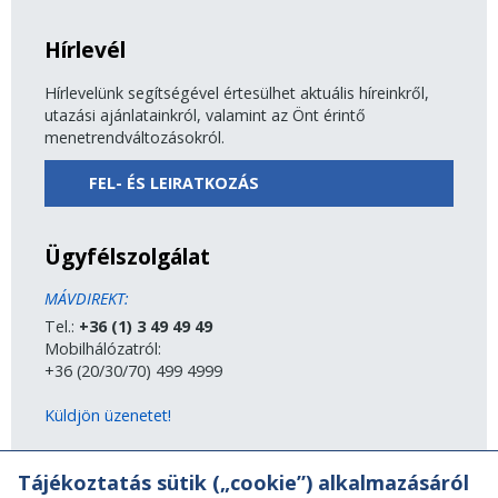
Hírlevél
Hírlevelünk segítségével értesülhet aktuális híreinkről,
utazási ajánlatainkról, valamint az Önt érintő
menetrendváltozásokról.
FEL- ÉS LEIRATKOZÁS
Ügyfélszolgálat
MÁVDIREKT:
Tel.:
+36 (1) 3 49 49 49
Mobilhálózatról:
+36 (20/30/70) 499 4999
Küldjön üzenetet!
MÁV-csoport
Tájékoztatás sütik („cookie”) alkalmazásáról