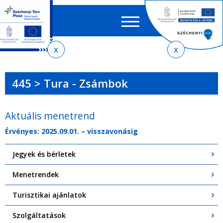
Keres
EN
HU
űrlap
Ker
Jelenlegi
Ugrás
Ugrás
Ugrás
Ugrás
a
az
a
az
hely
menetrendkeresőhöz
almenühöz
tartalomra
oldaltérképre
445 > Tura - Zsámbok
Aktuális menetrend
Érvényes: 2025.09.01. – visszavonásig
Jegyek és bérletek
Menetrendek
Turisztikai ajánlatok
Szolgáltatások