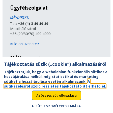
Ügyfélszolgálat
MÁVDIREKT:
Tel.:
+36 (1) 3 49 49 49
Mobilhálózatról:
+36 (20/30/70) 499 4999
Küldjön üzenetet!
MÁV-csoport
Tájékoztatás sütik („cookie”) alkalmazásáról
A MÁV-csoport tagjai
Tájékoztatjuk, hogy a weboldalon funkcionális sütiket a
Jogi útmutatás
hozzájárulása nélkül, míg statisztikai és marketing
Adatvédelem
sütiket a hozzájárulása esetén alkalmazunk.
A
Kapcsolat
sütikezelésről szóló részletes tájékoztató itt érhető el.
Vasút a nagyvilágban
Oldaltérkép
Az összes süti elfogadása
Akadálymentesítési nyilatkozat
SÜTIK SZEMÉLYRE SZABÁSA