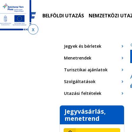
Ugrás
Ugrás
Ugrás
Ugrás
a
az
a
az
menetrendkeresőhöz
almenühöz
tartalomra
oldaltérképre
BELFÖLDI UTAZÁS
NEMZETKÖZI UTA
Jelenlegi
hely
Jegyek és bérletek
Menetrendek
Turisztikai ajánlatok
Szolgáltatások
Utazási feltételek
Jegyvásárlás,
menetrend