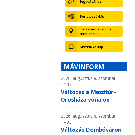
Jegyvásárlás
Bérletvásárlás
Térképes járatinfó,
menetrend
MÁVPlusz app
MÁVINFORM
2026. augusztus 8. szombat,
14.47
Változás a Mezőtúr–
Orosháza vonalon
2026. augusztus 8. szombat,
14.03
Változás Dombóváron