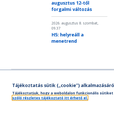
augusztus 12-től
forgalmi változás
2026. augusztus 8. szombat,
09.37
H5: helyreáll a
menetrend
Hírlevél
Tájékoztatás sütik („cookie”) alkalmazásáró
Hírlevelünk segítségével értesülhet
Tájékoztatjuk, hogy a weboldalon funkcionális sütiket
aktuális híreinkről, utazási ajánlatainkr
szóló részletes tájékoztató itt érhető el.
valamint az Önt érintő
menetrendváltozásokról.