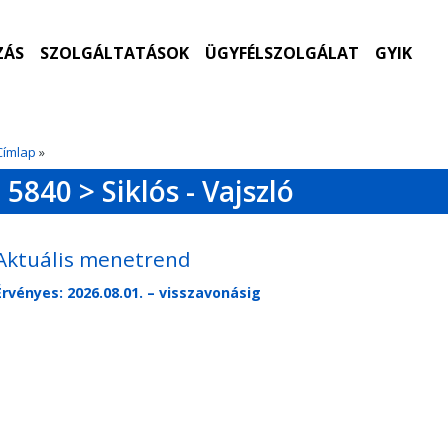
ZÁS
SZOLGÁLTATÁSOK
ÜGYFÉLSZOLGÁLAT
GYIK
Címlap
»
5840 > Siklós - Vajszló
Aktuális menetrend
Érvényes: 2026.08.01. – visszavonásig