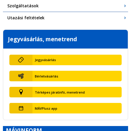
Szolgáltatások
Utazási feltételek
Jegyvásárlás, menetrend
Jegyvásárlás
Bérletvásárlás
Térképes járatinfó, menetrend
MÁVPlusz app
MÁVINFORM