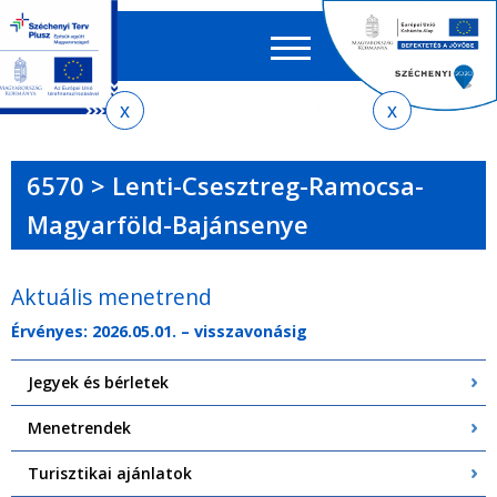
Keres
EN
HU
űrlap
Ker
Jelenlegi
Ugrás
Ugrás
Ugrás
Ugrás
a
az
a
az
hely
menetrendkeresőhöz
almenühöz
tartalomra
oldaltérképre
6570 > Lenti-Csesztreg-Ramocsa-
Magyarföld-Bajánsenye
Aktuális menetrend
Érvényes: 2026.05.01. – visszavonásig
Jegyek és bérletek
Menetrendek
Turisztikai ajánlatok