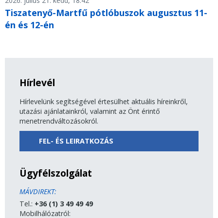
2026. július 21. kedd, 18.42
Tiszatenyő-Martfű pótlóbuszok augusztus 11-
én és 12-én
Hírlevél
Hírlevelünk segítségével értesülhet aktuális híreinkről,
utazási ajánlatainkról, valamint az Önt érintő
menetrendváltozásokról.
FEL- ÉS LEIRATKOZÁS
Ügyfélszolgálat
MÁVDIREKT:
Tel.:
+36 (1) 3 49 49 49
Mobilhálózatról: