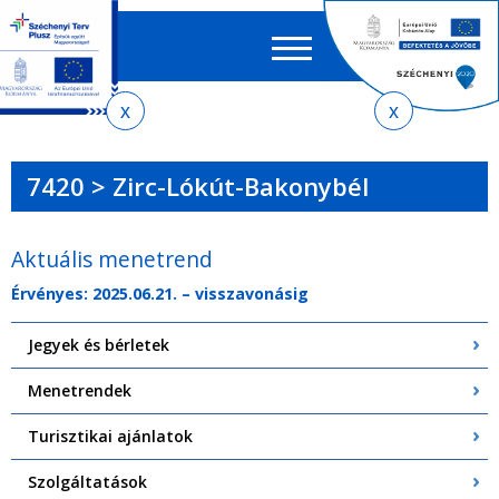
Keres
EN
HU
űrlap
Ker
Jelenlegi
Ugrás
Ugrás
Ugrás
Ugrás
a
az
a
az
hely
menetrendkeresőhöz
almenühöz
tartalomra
oldaltérképre
7420 > Zirc-Lókút-Bakonybél
Aktuális menetrend
Érvényes: 2025.06.21. – visszavonásig
Jegyek és bérletek
Menetrendek
Turisztikai ajánlatok
Szolgáltatások