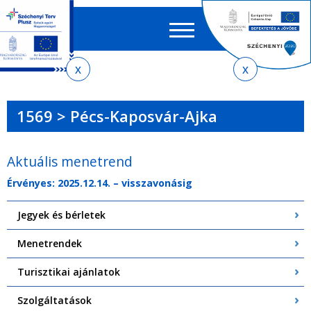
Keres
EN
HU
űrlap
Ker
Jelenlegi
Ugrás
Ugrás
Ugrás
Ugrás
a
az
a
az
hely
menetrendkeresőhöz
almenühöz
tartalomra
oldaltérképre
1569 > Pécs-Kaposvár-Ajka
Aktuális menetrend
Érvényes: 2025.12.14. – visszavonásig
Jegyek és bérletek
Menetrendek
Turisztikai ajánlatok
Szolgáltatások