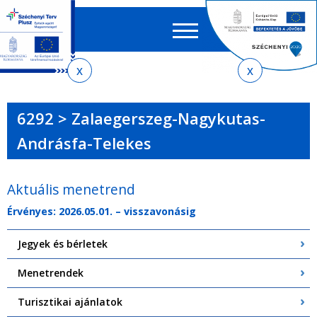
Keres
EN
HU
űrlap
Ker
Jelenlegi
Ugrás
Ugrás
Ugrás
Ugrás
a
az
a
az
hely
menetrendkeresőhöz
almenühöz
tartalomra
oldaltérképre
6292 > Zalaegerszeg-Nagykutas-
Andrásfa-Telekes
Aktuális menetrend
Érvényes: 2026.05.01. – visszavonásig
Jegyek és bérletek
Menetrendek
Turisztikai ajánlatok