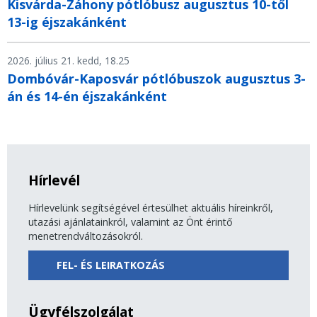
Kisvárda-Záhony pótlóbusz augusztus 10-től
13-ig éjszakánként
2026. július 21. kedd, 18.25
Dombóvár-Kaposvár pótlóbuszok augusztus 3-
án és 14-én éjszakánként
Hírlevél
Hírlevelünk segítségével értesülhet aktuális híreinkről,
utazási ajánlatainkról, valamint az Önt érintő
menetrendváltozásokról.
FEL- ÉS LEIRATKOZÁS
Ügyfélszolgálat