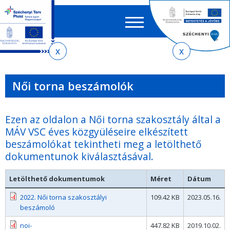
Keres
EN
HU
űrlap
Ker
Jelenlegi
Ugrás
Ugrás
Ugrás
az
a
az
hely
almenühöz
tartalomra
oldaltérképre
Női torna beszámolók
Ezen az oldalon a Női torna szakosztály által a
MÁV VSC éves közgyüléseire elkészített
beszámolókat tekintheti meg a letölthető
dokumentunok kiválasztásával.
Letölthető dokumentumok
Méret
Dátum
2022. Női torna szakosztályi
109.42 KB
2023.05.16.
beszámoló
noi-
447.82 KB
2019.10.02.