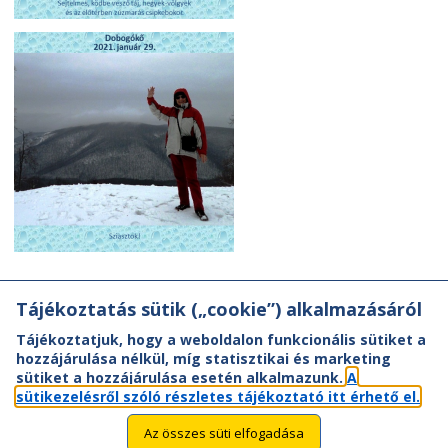
Tájékoztatás sütik („cookie”) alkalmazásáról
Tájékoztatjuk, hogy a weboldalon funkcionális sütiket a
hozzájárulása nélkül, míg statisztikai és marketing
sütiket a hozzájárulása esetén alkalmazunk.
A
sütikezelésről szóló részletes tájékoztató itt érhető el.
Az összes süti elfogadása