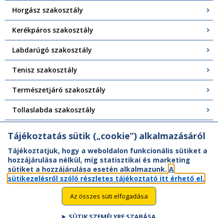
Horgász szakosztály
Kerékpáros szakosztály
Labdarúgó szakosztály
Tenisz szakosztály
Természetjáró szakosztály
Tollaslabda szakosztály
Torna szakosztály
Tájékoztatás sütik („cookie”) alkalmazásáról
Tájékoztatjuk, hogy a weboldalon funkcionális sütiket a
hozzájárulása nélkül, míg statisztikai és marketing
sütiket a hozzájárulása esetén alkalmazunk.
A
sütikezelésről szóló részletes tájékoztató itt érhető el.
Az összes süti elfogadása
SÜTIK SZEMÉLYRE SZABÁSA