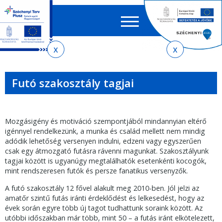
Keres
EN
HU
űrlap
Ker
Jelenlegi
Ugrás
Ugrás
Ugrás
az
a
az
hely
almenühöz
tartalomra
oldaltérképre
Futó szakosztály tagjai
Mozgásigény és motiváció szempontjából mindannyian eltérő
igénnyel rendelkezünk, a munka és család mellett nem mindig
adódik lehetőség versenyen indulni, edzeni vagy egyszerűen
csak egy átmozgató futásra rávenni magunkat. Szakosztályunk
tagjai között is ugyanúgy megtalálhatók esetenkénti kocogók,
mint rendszeresen futók és persze fanatikus versenyzők.
A futó szakosztály 12 fővel alakult meg 2010-ben. Jól jelzi az
amatőr szintű futás iránti érdeklődést és lelkesedést, hogy az
évek során egyre több új tagot tudhattunk soraink között. Az
utóbbi időszakban már több, mint 50 – a futás iránt elkötelezett,