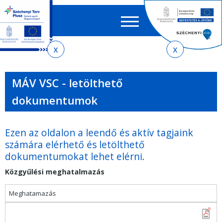
Keres
EN
HU
űrlap
Ker
Jelenlegi
Ugrás
Ugrás
Ugrás
az
a
az
hely
almenühöz
tartalomra
oldaltérképre
MÁV VSC - letölthető
dokumentumok
Ezen az oldalon a leendő és aktív tagjaink
számára elérhető és letölthető
dokumentumokat lehet elérni.
Közgyűlési meghatalmazás
Meghatamazás