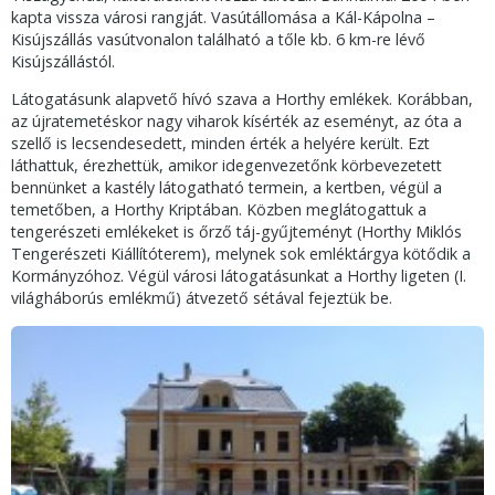
kapta vissza városi rangját. Vasútállomása a Kál-Kápolna –
Kisújszállás vasútvonalon található a tőle kb. 6 km-re lévő
Kisújszállástól.
Látogatásunk alapvető hívó szava a Horthy emlékek. Korábban,
az újratemetéskor nagy viharok kísérték az eseményt, az óta a
szellő is lecsendesedett, minden érték a helyére került. Ezt
láthattuk, érezhettük, amikor idegenvezetőnk körbevezetett
bennünket a kastély látogatható termein, a kertben, végül a
temetőben, a Horthy Kriptában. Közben meglátogattuk a
tengerészeti emlékeket is őrző táj-gyűjteményt (Horthy Miklós
Tengerészeti Kiállítóterem), melynek sok emléktárgya kötődik a
Kormányzóhoz. Végül városi látogatásunkat a Horthy ligeten (I.
világháborús emlékmű) átvezető sétával fejeztük be.