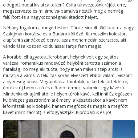
eldugott budai kis utca telkén? Csilla túravezetőnk rájött erre,
megszervezte és mi ámulva-bámulva néztük meg a nemrég
felújított és a nagyközönségnek átadott helyet.
Néhány fogalom a megértéshez: Türbe: sírbolt. Gül baba: a nagy
Szulejmán kortársa és a Budára költöző, itt muszlim kolostort
alapítani szándékozó dervis, azaz mohamedán szerzetes, aki
vándorlása közben koldulással tartja fenn magát.
A korábbi elhagyatott, lerobbant helynek volt egy sajátos
varázsa: romantikus randevúzó helyként tartotta számon a
fiatalság, no meg aki tudta, hogy innen milyen szép arcát is
mutatja a város. A felújítás során elveszett ebből valami, viszont
a nyereség óriási. Megújultak a támfalak, új kertek jöttek létre,
épültek új bemutató és előadó termek, valamint egy kávézó.
Mindenkinek ajánlható: e helyen török kávét kell inni! Ez egészen
különleges gasztronómiai élmény: a készítésekor a kávét nem
leforrázzák és kidobják, hanem megfőzik és magát a megfőtt
kávét (mint zaccot) is elfogyasztják. Kipróbáltuk és jó!