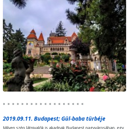
» » » » » » » » » « « « « « « « « «
2019.09.11. Budapest; Gül-baba türbéje
Milyen szép látnivalók is akadnak Budapest nagyvárosában, egy