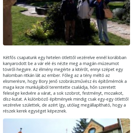
Kétfős csapatunk egy hirtelen ötlettől vezérelve ennél korábban
kanyarodott be a vár elé és nézte meg a magán-múzeumot
töviről-hegyire. Az élmény megérte a kitérőt, ennyi szépet egy
halomban ritkán lát az ember. Főleg az a tény méltó az
elismerésre, hogy Bory Jenő szobrászművész és építőmérnök a
maga keze munkájából teremtette családja, hőn szeretett
felesége kedvére a várat, a sok szobrot, festményt, mozaikot,
dísz-kutat. A különböző építmények mindig csak egy-egy ötlettől
vezérelve születtek, de azért így, utólag megállapítható, hogy a
részek kerek egységet képeznek.