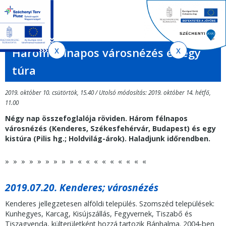
Jelenlegi
Ugrás
Ugrás
Keres
a
az
hely
EN
HU
űrlap
tartalomra
oldaltérképre
Ker
Három félnapos városnézés és egy
túra
2019. október 10. csütörtök, 15.40 / Utolsó módosítás: 2019. október 14. hétfő,
11.00
Négy nap összefoglalója röviden. Három félnapos
városnézés (Kenderes, Székesfehérvár, Budapest) és egy
kistúra (Pilis hg.; Holdvilág-árok). Haladjunk időrendben.
» » » » » » » » » « « « « « « « « «
2019.07.20. Kenderes; városnézés
Kenderes jellegzetesen alföldi település. Szomszéd települések:
Kunhegyes, Karcag, Kisújszállás, Fegyvernek, Tiszabő és
Tiszagyenda, külterületként hozzá tartozik Bánhalma. 2004-ben