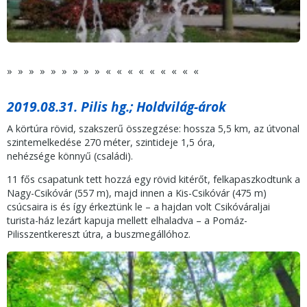
» » » » » » » » » « « « « « « « « «
2019.08.31. Pilis hg.; Holdvilág-árok
A körtúra rövid, szakszerű összegzése: hossza 5,5 km, az útvonal
szintemelkedése 270 méter, szintideje 1,5 óra,
nehézsége könnyű (családi).
11 fős csapatunk tett hozzá egy rövid kitérőt, felkapaszkodtunk a
Nagy-Csikóvár (557 m), majd innen a Kis-Csikóvár (475 m)
csúcsaira is és így érkeztünk le – a hajdan volt Csikóváraljai
turista-ház lezárt kapuja mellett elhaladva – a Pomáz-
Pilisszentkereszt útra, a buszmegállóhoz.