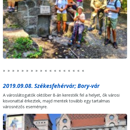
» » » » » » » » » « « « « « « « « «
2019.09.08. Székesfehérvár; Bory-vár
A városlátogatók október 8-án keresték fel a helyet, ők városi
kisvonattal érkeztek, majd mentek tovább egy tartalmas
városnézős eseményre.