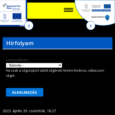
Keres
EN
HU
űrlap
Ker
Jelenlegi
Ugrás
Ugrás
Ugrás
az
a
az
hely
almenühöz
tartalomra
oldaltérképre
Hírfolyam
Leányvállalat
Ha csak a cégcsoport adott cégének híreire kíváncsi, válasszon
céget.
2023. április 20. csütörtök, 18.27