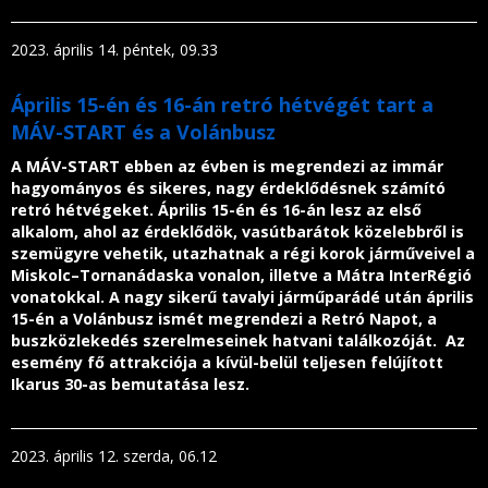
2023. április 14. péntek, 09.33
Április 15-én és 16-án retró hétvégét tart a
MÁV-START és a Volánbusz
A MÁV-START ebben az évben is megrendezi az immár
hagyományos és sikeres, nagy érdeklődésnek számító
retró hétvégeket. Április 15-én és 16-án lesz az első
alkalom, ahol az érdeklődök, vasútbarátok közelebbről is
szemügyre vehetik, utazhatnak a régi korok járműveivel a
Miskolc–Tornanádaska vonalon, illetve a Mátra InterRégió
vonatokkal. A nagy sikerű tavalyi járműparádé után április
15-én a Volánbusz ismét megrendezi a Retró Napot, a
buszközlekedés szerelmeseinek hatvani találkozóját. Az
esemény fő attrakciója a kívül-belül teljesen felújított
Ikarus 30-as bemutatása lesz.
2023. április 12. szerda, 06.12