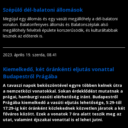
Szépülő dél-balatoni állomások
Megújul egy állomás és egy vasúti megállóhely a dél-balatoni
vonalon. Balatonfenyves állomás és Balatonszéplak alsó
megállóhely felvételi épülete korszerűsödik, és kulturáltabbak
lesznek az előterek is.
2023. április 19. szerda, 08.41
Kiemelkedő, két óránkénti eljutás vonattal
Budapestről Prágába
A tavaszi napok beköszöntével egyre többen kelnek útra
a nemzetközi vonatokkal. Sokan érdeklődést mutatnak a
prágai, hamburgi vasúti elérhetőség iránt. Budapestről
Prágába kiemelkedő a vasúti eljutás lehetősége, 5:29-től
17:29-ig két óránként közlekednek közvetlen járatok a két
főváros között. Ezek a vonatok 7 óra alatt teszik meg az
utat, valamint éjszakai vonattal is el lehet jutni.