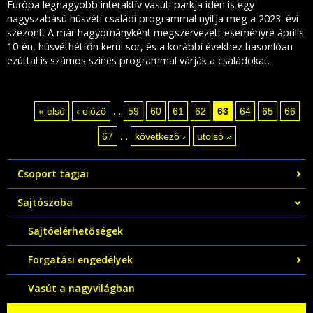
Európa legnagyobb interaktív vasúti parkja idén is egy
nagyszabású húsvéti családi programmal nyitja meg a 2023. évi
szezont. A már hagyományként megszervezett eseményre április
10-én, húsvéthétfőn kerül sor, és a korábbi évekhez hasonlóan
ezúttal is számos színes programmal várják a családokat.
…
« első
‹ előző
59
60
61
62
63
64
65
66
Oldalak
…
67
következő ›
utolsó »
Csoport tagjai
Sajtószoba
Sajtóelérhetőségek
Forgatási engedélyek
Vasút a nagyvilágban