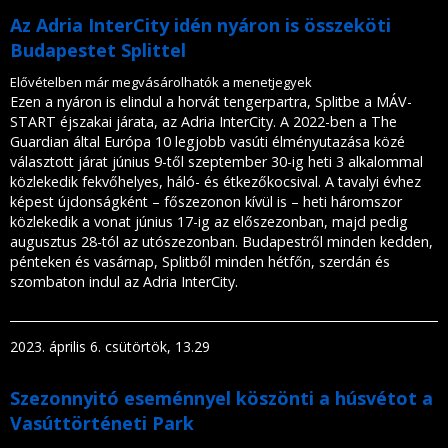
Az Adria InterCity idén nyáron is összeköti
Budapestet Splittel
Elővételben már megvásárolhatók a menetjegyek
Ezen a nyáron is elindul a horvát tengerpartra, Splitbe a MÁV-
START éjszakai járata, az Adria InterCity. A 2022-ben a The
Guardian által Európa 10 legjobb vasúti élményutazása közé
választott járat június 9-től szeptember 30-ig heti 3 alkalommal
közlekedik fekvőhelyes, háló- és étkezőkocsival. A tavalyi évhez
képest újdonságként – főszezonon kívül is – heti háromszor
közlekedik a vonat június 17-ig az előszezonban, majd pedig
augusztus 28-tól az utószezonban. Budapestről minden kedden,
pénteken és vasárnap, Splitből minden hétfőn, szerdán és
szombaton indul az Adria InterCity.
2023. április 6. csütörtök, 13.29
Szezonnyitó eseménnyel köszönti a húsvétot a
Vasúttörténeti Park