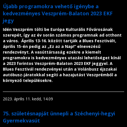
Újabb programokra vehető igénybe a
kedvezményes Veszprém-Balaton 2023 EKF
jegy
Idén Veszprém tölti be Európa Kulturális Fővárosának
szerepét, így az év során számos programnak ad otthont
a város. Április 13-16. között tartják a Blues Fesztivált,
április 15-én pedig az „Ez az a Nap!” elnevezésű
rendezvényt. A vasúttársaság ezekre a kiemelt
programokra is kedvezményes utazási lehetőséget kínál
a 2023 forintos Veszprém-Balaton 2023 EKF jeggyel. A
Blues Fesztivál rendezvényei után a Volánbusz éjszakai
autóbusz-járatokkal segíti a hazajutást Veszprémből a
környező településekre.
2023. április 11. kedd, 14.09
75. születésnapját ünnepli a Széchenyi-hegyi
Gyermekvasút