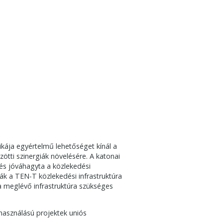
ikája egyértelmű lehetőséget kínál a
ötti szinergiák növelésére. A katonai
és jóváhagyta a közlekedési
ák a TEN-T közlekedési infrastruktúra
 a meglévő infrastruktúra szükséges
lhasználású projektek uniós