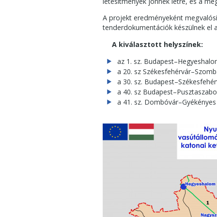
létesítmények jönnek létre, és a megf
A projekt eredményeként megvalósíth
tenderdokumentációk készülnek el a
A kiválasztott helyszínek:
­az 1. sz. Budapest–Hegyesha
a 20. sz Székesfehérvár–Szomb
a 30. sz. Budapest–Székesfehé
a 40. sz Budapest–Pusztaszabo
a 41. sz. Dombóvár–Gyékényes 