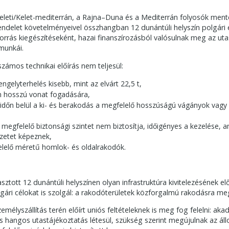
Keleti/Kelet-mediterrán, a Rajna–Duna és a Mediterrán folyosók menté
endelet követelményeivel összhangban 12 dunántúli helyszín polgári 
forrás kiegészítéseként, hazai finanszírozásból valósulnak meg az uta
munkái.
számos technikai előírás nem teljesül:
elyterhelés kisebb, mint az elvárt 22,5 t,
 hosszú vonat fogadására,
intidőn belül a ki- és berakodás a megfelelő hosszúságú vágányok va
a megfelelő biztonsági szintet nem biztosítja, időigényes a kezelése, 
zetet képeznek,
lelő méretű homlok- és oldalrakodók.
tott 12 dunántúli helyszínen olyan infrastruktúra kivitelezésének el
polgári célokat is szolgál: a rakodóterületek közforgalmú rakodásra me
személyszállítás terén előírt uniós feltételeknek is meg fog felelni: a
 hangos utastájékoztatás létesül, szükség szerint megújulnak az ál