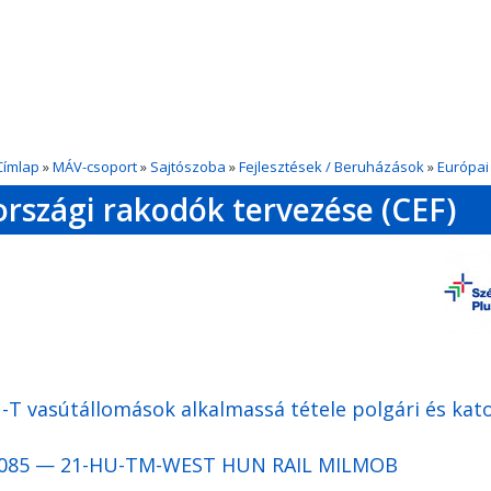
Címlap
»
MÁV-csoport
»
Sajtószoba
»
Fejlesztések / Beruházások
»
Európai
szági rakodók tervezése (CEF)
 vasútállomások alkalmassá tétele polgári és kato
085 — 21-HU-TM-WEST HUN RAIL MILMOB