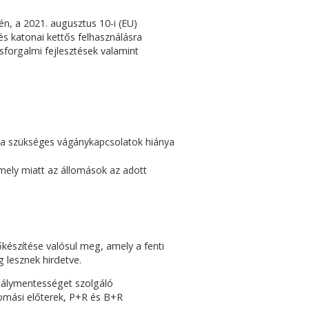
n, a 2021. augusztus 10-i (EU)
és katonai kettős felhasználásra
sforgalmi fejlesztések valamint
gy a szükséges vágánykapcsolatok hiánya
amely miatt az állomások az adott
őkészítése valósul meg, amely a fenti
g lesznek hirdetve.
kadálymentességet szolgáló
lomási előterek, P+R és B+R