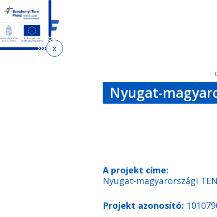
Ugrás
Ugrás
a
az
tartalomra
oldaltérképre
Jelenlegi
hely
Nyugat-magyaror
A projekt címe:
Nyugat-magyarországi TEN-T
Projekt azonosító:
101079