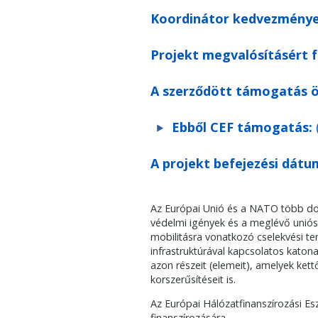
Koordinátor kedvezménye
Projekt megvalósításért 
A szerződött támogatás ö
Ebből CEF támogatás:
A projekt befejezési dátu
Az Európai Unió és a NATO több doku
védelmi igények és a meglévő uniós 
mobilitásra vonatkozó cselekvési t
infrastruktúrával kapcsolatos katon
azon részeit (elemeit), amelyek kett
korszerűsítéseit is.
Az Európai Hálózatfinanszírozási Esz
finanszírozására.