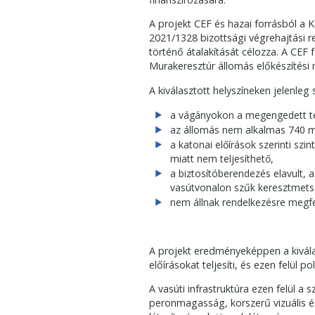
A projekt CEF és hazai forrásból a 
2021/1328 bizottsági végrehajtási r
történő átalakítását célozza. A CEF 
Murakeresztúr állomás előkészítési 
A kiválasztott helyszíneken jelenleg 
a vágányokon a megengedett teng
az állomás nem alkalmas 740 m
a katonai előírások szerinti sz
miatt nem teljesíthető,
a biztosítóberendezés elavult, 
vasútvonalon szűk keresztmets
nem állnak rendelkezésre megfe
A projekt eredményeképpen a kiválasz
előírásokat teljesíti, és ezen felül 
A vasúti infrastruktúra ezen felül a 
peronmagasság, korszerű vizuális és