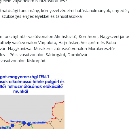
elelő zajvédelem is biztosított lesz.
atósági tanulmány, környezetvédelmi hatástanulmányok, engedélyezési
 szükséges engedélyekkel és tanúsításokkal.
lom–országhatár vasútvonalon Almásfüzitő, Komárom, Nagyszentján
athely vasútvonalon Várpalota, Hajmáskér, Veszprém és Boba
rvár–Nagykanizsa–Murakeresztúr vasútvonalon Murakeresztúr
lcs – Pécs vasútvonalon Sárbogárd, Dombóvár
vasútvonalon Kiskorpád.