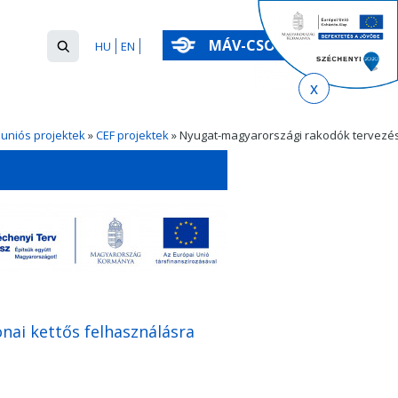
Keresés
MÁV-CSOPORT
HU
EN
űrlap
Keresés
 uniós projektek
»
CEF projektek
» Nyugat-magyarországi rakodók tervezés
nai kettős felhasználásra