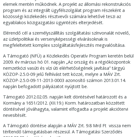
elemek mentén működnek. A projekt az állomási rekonstrukciós
program és az integrált ügyfélszolgálat program részeként a
közösségi közlekedés résztvevői számára lehetővé teszi az
egyablakos közigazgatási ügyintézés elterjedését.
Elérendő cél a személyszállítás szolgáltatási színvonalát növelő,
az üzletpolitikai és versenyképességi elvárásoknak is
megfeleltetett komplex szolgáltatásfejlesztés megvalósítása.
A Támogató (NFÜ) a Közlekedés Operatív Program keretén belül
2009. év március hó 01. napján „Az ország és a régióközpontok
nemzetközi vasúti és vízi úti elérhetőségének javítása” tárgyú
KÖZOP-2.5.0-09 jelű felhívást tett közzé, melyre a MÁV Zrt.
KÖZOP-2.5.0-09-11-2013-0003 azonosító számon 2013.01.14.
napján befogadott pályázatot nyújtott be.
Támogató 2012.02.05. napján kelt döntésével határozott és a
Kormány a 1651/2012. (XII.19.) Korm. határozatban közzétett
döntésével jóváhagyta, valamint elfogadta a projekt akciótervi
nevesítését.
A Támogató döntése alapján a MÁV Zrt. 9.8 Mrd Ft vissza nem
térítendő támogatásban részesül. A Támogatási Szerződés