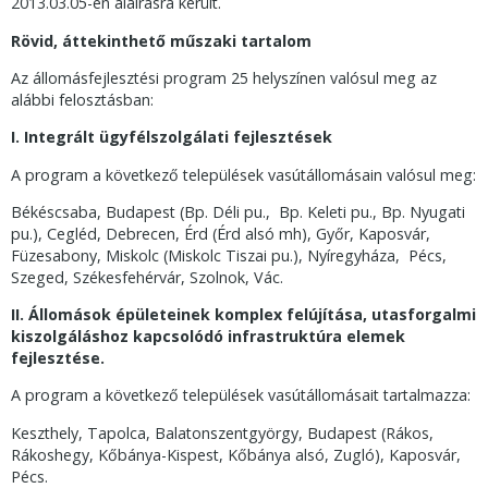
2013.03.05-én aláírásra került.
Rövid, áttekinthető műszaki tartalom
Az állomásfejlesztési program 25 helyszínen valósul meg az
alábbi felosztásban:
I. Integrált ügyfélszolgálati fejlesztések
A program a következő települések vasútállomásain valósul meg:
Békéscsaba, Budapest (Bp. Déli pu., Bp. Keleti pu., Bp. Nyugati
pu.), Cegléd, Debrecen, Érd (Érd alsó mh), Győr, Kaposvár,
Füzesabony, Miskolc (Miskolc Tiszai pu.), Nyíregyháza, Pécs,
Szeged, Székesfehérvár, Szolnok, Vác.
II. Állomások épületeinek komplex felújítása, utasforgalmi
kiszolgáláshoz kapcsolódó
infrastruktúra elemek
fejlesztése.
A program a következő települések vasútállomásait tartalmazza:
Keszthely, Tapolca, Balatonszentgyörgy, Budapest (Rákos,
Rákoshegy, Kőbánya-Kispest, Kőbánya alsó, Zugló), Kaposvár,
Pécs.