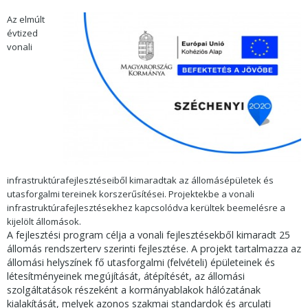
Az elmúlt
évtized
vonali
infrastruktúrafejlesztéseiből kimaradtak az állomásépületek és
utasforgalmi tereinek korszerűsítései. Projektekbe a vonali
infrastruktúrafejlesztésekhez kapcsolódva kerültek beemelésre a
kijelölt állomások.
A fejlesztési program célja a vonali fejlesztésekből kimaradt 25
állomás rendszerterv szerinti fejlesztése. A projekt tartalmazza az
állomási helyszínek fő utasforgalmi (felvételi) épületeinek és
létesítményeinek megújítását, átépítését, az állomási
szolgáltatások részeként a kormányablakok hálózatának
kialakítását, melyek azonos szakmai standardok és arculati