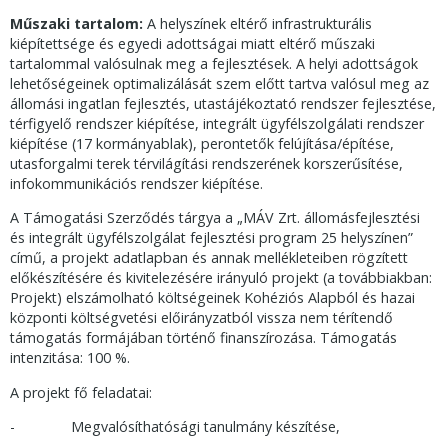
Műszaki tartalom:
A helyszínek eltérő infrastrukturális
kiépítettsége és egyedi adottságai miatt eltérő műszaki
tartalommal valósulnak meg a fejlesztések. A helyi adottságok
lehetőségeinek optimalizálását szem előtt tartva valósul meg az
állomási ingatlan fejlesztés, utastájékoztató rendszer fejlesztése,
térfigyelő rendszer kiépítése, integrált ügyfélszolgálati rendszer
kiépítése (17 kormányablak), perontetők felújítása/építése,
utasforgalmi terek térvilágítási rendszerének korszerűsítése,
infokommunikációs rendszer kiépítése.
A Támogatási Szerződés tárgya a „MÁV Zrt. állomásfejlesztési
és integrált ügyfélszolgálat fejlesztési program 25 helyszínen”
című, a projekt adatlapban és annak mellékleteiben rögzített
előkészítésére és kivitelezésére irányuló projekt (a továbbiakban:
Projekt) elszámolható költségeinek Kohéziós Alapból és hazai
központi költségvetési előirányzatból vissza nem térítendő
támogatás formájában történő finanszírozása. Támogatás
intenzitása: 100 %.
A projekt fő feladatai:
- Megvalósíthatósági tanulmány készítése,