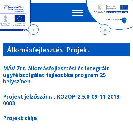
Keres
EN
HU
űrlap
Ker
Jelenlegi
Ugrás
Ugrás
Ugrás
az
a
az
hely
almenühöz
tartalomra
oldaltérképre
Állomásfejlesztési Projekt
MÁV Zrt. állomásfejlesztési és integrált
ügyfélszolgálat fejlesztési program 25
helyszínen.
Projekt jelzőszáma
: KÖZOP-2.5.0-09-11-2013-
0003
Projekt célja