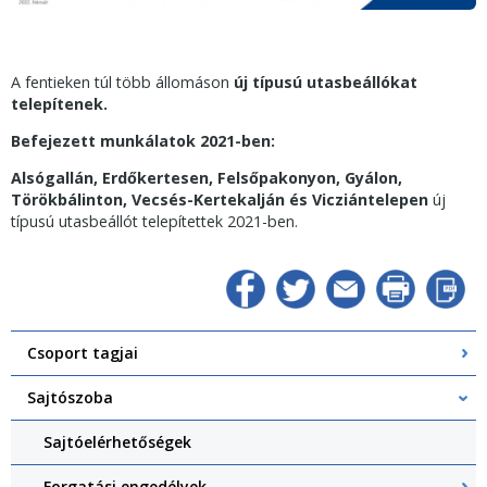
A fentieken túl több állomáson
új típusú utasbeállókat
telepítenek.
Befejezett munkálatok 2021-ben:
Alsógallán, Erdőkertesen, Felsőpakonyon, Gyálon,
Törökbálinton, Vecsés-Kertekalján és Vicziántelepen
új
típusú utasbeállót telepítettek 2021-ben.
Csoport tagjai
Sajtószoba
Sajtóelérhetőségek
Forgatási engedélyek