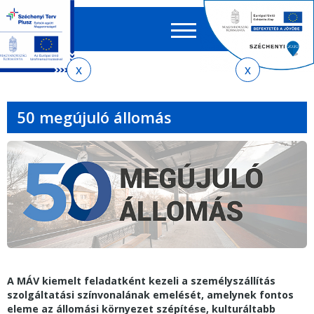
Keres
EN
HU
űrlap
Ker
Jelenlegi
Ugrás
Ugrás
Ugrás
az
a
az
hely
almenühöz
tartalomra
oldaltérképre
50 megújuló állomás
A MÁV kiemelt feladatként kezeli a személyszállítás
szolgáltatási színvonalának emelését, amelynek fontos
eleme az állomási környezet szépítése, kulturáltabb