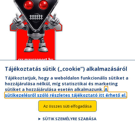
Tájékoztatás sütik („cookie”) alkalmazásáról
Tájékoztatjuk, hogy a weboldalon funkcionális sütiket a
hozzájárulása nélkül, míg statisztikai és marketing
sütiket a hozzájárulása esetén alkalmazunk.
A
sütikezelésről szóló részletes tájékoztató itt érhető el.
Az összes süti elfogadása
SÜTIK SZEMÉLYRE SZABÁSA