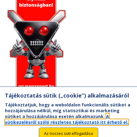
Tájékoztatás sütik („cookie”) alkalmazásáról
Tájékoztatjuk, hogy a weboldalon funkcionális sütiket a
hozzájárulása nélkül, míg statisztikai és marketing
sütiket a hozzájárulása esetén alkalmazunk.
A
sütikezelésről szóló részletes tájékoztató itt érhető el.
Az összes süti elfogadása