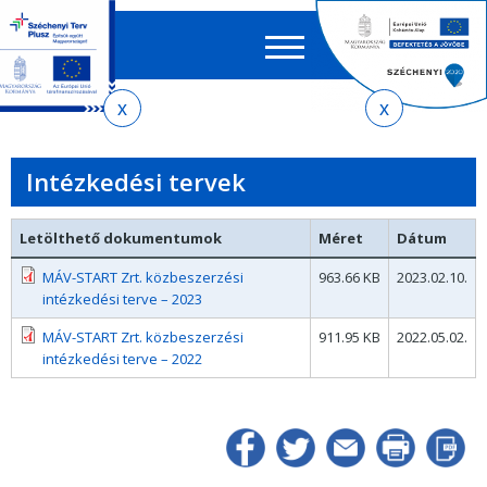
Keres
EN
HU
űrlap
Ker
Jelenlegi
Ugrás
Ugrás
Ugrás
az
a
az
hely
almenühöz
tartalomra
oldaltérképre
Intézkedési tervek
Letölthető dokumentumok
Méret
Dátum
MÁV-START Zrt. közbeszerzési
963.66 KB
2023.02.10.
intézkedési terve – 2023
MÁV-START Zrt. közbeszerzési
911.95 KB
2022.05.02.
intézkedési terve – 2022