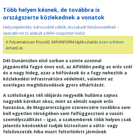
Több helyen késnek, de továbbra is
országszerte közlekednek a vonatok
Helyzetjelentés: károsodott váltók, leszakadt felsővezetékek –
operatív törzs alakult a MÁV-csoporton belül
A folyamatosan frissülő, MÁVINFORM tájékoztatás
ezen a linken
érhető el.
Dél-Dunántúlon első sorban a szinte azonnal
jégpáncéllá fagyó ónos eső, az Alföldön pedig az erős szél
és a nagy hideg, azaz a hófúvások és a fagy nehezítik a
közlekedési infrastruktúra védelmét, valamint az
esetleges meghibásodások gyors elhárítását.
A szélsőséges téli időjárás negyedik hulláma sajnos
nagyobb károkat okoz, mint az elmúlt napok erős
havazása, de Magyarországon szerencsére továbbra sem
kell egyetlen térségében sem felfüggeszteni a vasúti
személyszállítást – igaz, a szakemberek több helyen csak
jelentős késésekkel tudják biztosítani a váltó- vagy
felsővezeték-hiba miatt feltorlódott járművek