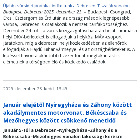
Újabb csúcsidei járatokat indítottunk a Debrecen–Tiszalök vonalon
Budapest, Debrecen 2025. december 23. –
Budapest, Csongrád,
Ercsi, Esztergom és Érd után az ország második legnépesebb
városa, Debrecen is csatlakozik a nemzeti tarifaközösséghez.
December 24-től – a város közigazgatási határán belül – immár a
helyi DKV-bérleteket is elfogadjuk a helyközi MÁV-csoport
járatokon, míg a debreceni helyi közlekedésben az ellenőrök
elfogadják a Hajdú-Bihar vármegye- és az országbérleteket is. A
lépéssel havonta akár több tízezer forint megtakarítást is
elérhetnek a térségben élő és közlekedő családok.
2025. december 23. kedd, 13.45
Január elejétől Nyíregyháza és Záhony között
akadálymentes motorvonat, Békéscsaba és
Mezőhegyes között csökkenő menetidő
Január 5-től a Debrecen–Nyíregyháza–Záhony és a
Békéscsaba–Mezőhegyes vonalon lakossági kérésre