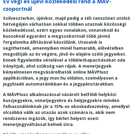
Év végi és újévi közlekedési rend a MÁV-
csoportnál
Szilveszterkor, újévkor, majd pedig a téli tanszünet utolsó
hétvégéjén várhatóan sokkal többen utaznak közösségi
közlekedéssel, ezért egyes vonalakon, vonatoknál és
buszoknál egyaránt a megszokottnál több jármű
forgalomba állításával készülünk. Utasaink is
segíthetnek, amennyiben minél hamarabb, elővételben
megváltják az év végére, jövő év elejére szóló jegyeiket.
Ennek figyelembe vételével a többletkapacitásokat oda
irányítjuk, ahol szükség van rájuk. A menetjegyek
kényelmesen megvásárolhatók online MÁVPlusz
applikációban, a jegy.mav.hu oldalon, személyesen a
jegykiadó automatáinkban és a jegypénztárakban.
A MÁVPlusz alkalmazással vásárolt belföldi helyközi
buszjegyekre, vonatjegyekre és helyjegyekre minden
felhasználónknak jár a 15%-os okoskedvezmény, amellyel
olcsóbbá válik az utazás azok számára is, akik nem
rendszeres ingázók, így bérlet helyett eseti
menetjegyváltással kelnek útra.