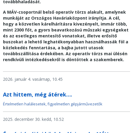
továbbhaladását.
A MÁV-csoportnál belső operatív törzs alakult, amelynek
munkáját az Országos Haváriaközpont irányítja. A cél,
hogy a közvetlen kárelhárításra kivezényelt, immár több,
mint 2300 főt, a gyors beavatkozású műszaki egységeket
és az esetleges mentesítő vonatokat, illetve erősítő
buszokat a lehető leghatékonyabban használhassák föl a
közlekedés fenntartása, a bajba jutott utasok
továbbszállítása érdekében. Az operatív törzs mai ülésén
rendkívüli intézkedésekről is döntöttek a szakemberek.
2026. január 4. vasárnap, 10.45
Azt hittem, még átérek….
Értelmetlen halálesetek, figyelmetlen gépjárművezetők
2025. december 30. kedd, 10.52