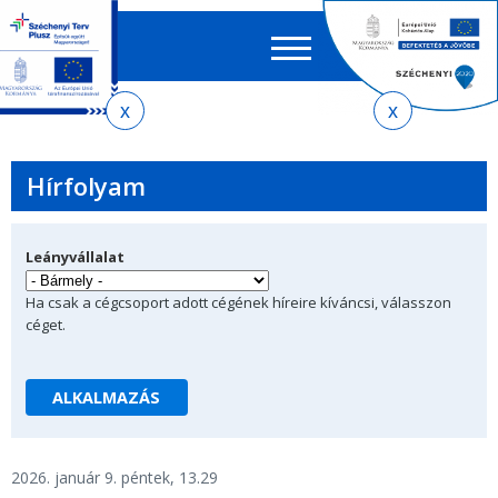
Keres
EN
HU
űrlap
Ker
Jelenlegi
Ugrás
Ugrás
Ugrás
az
a
az
hely
almenühöz
tartalomra
oldaltérképre
Hírfolyam
Leányvállalat
Ha csak a cégcsoport adott cégének híreire kíváncsi, válasszon
céget.
2026. január 9. péntek, 13.29