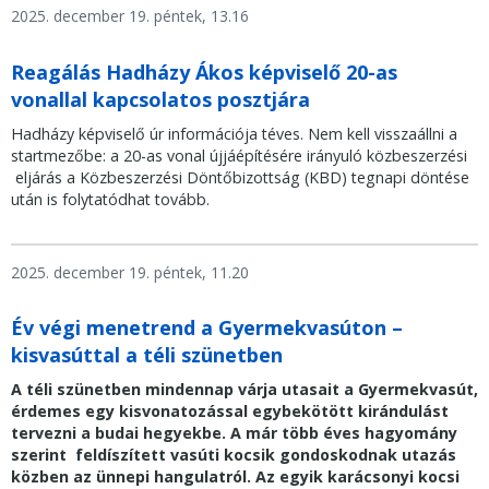
2025. december 19. péntek, 13.16
Reagálás Hadházy Ákos képviselő 20-as
vonallal kapcsolatos posztjára
Hadházy képviselő úr információja téves. Nem kell visszaállni a
startmezőbe: a 20-as vonal újjáépítésére irányuló közbeszerzési
eljárás a Közbeszerzési Döntőbizottság (KBD) tegnapi döntése
után is folytatódhat tovább.
2025. december 19. péntek, 11.20
Év végi menetrend a Gyermekvasúton –
kisvasúttal a téli szünetben
A téli szünetben mindennap várja utasait a Gyermekvasút,
érdemes egy kisvonatozással egybekötött kirándulást
tervezni a budai hegyekbe. A már több éves hagyomány
szerint feldíszített vasúti kocsik gondoskodnak utazás
közben az ünnepi hangulatról. Az egyik karácsonyi kocsi