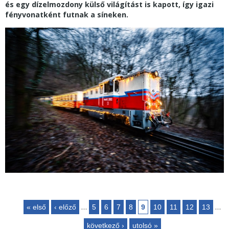
és egy dízelmozdony külső világítást is kapott, így igazi
fényvonatként futnak a síneken.
…
…
« első
‹ előző
5
6
7
8
9
10
11
12
13
Oldalak
következő ›
utolsó »