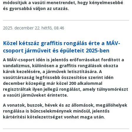
módosítjuk a vasúti menetrendet, hogy kényelmesebbé
és gyorsabbá váljon az utazás.
2025. december 22. hétfő, 08.46
Közel kétszáz graffitis rongálás érte a MÁV-
csoport járműveit és épületeit 2025-ben
A MÁV-csoport idén is jelentős erőforrásokat fordított a
vandalizmus, különösen a graffitis rongálások okozta
károk kezelésére, a járművek letisztítására. A
vasúttársaság legfrissebb összesítése szerint idén
december közepéig már közel 200 alkalommal
regisztráltak ilyen jellegű rongálást, amely túlnyomórészt
a vasúti járműveket érintette.
A vonatok, buszok, hévek és az állomások, megállóhelyek
rongálása is bűncselekménynek minősül, jelentős
kártérítési kötelezettséget vonhat maga után.