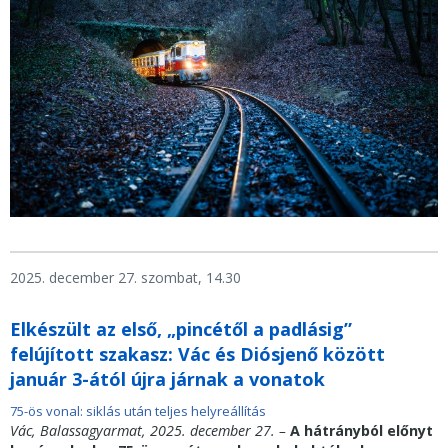
2025. december 27. szombat, 14.30
Elkészült az első, „pincétől a padlásig”
felújított szakasz: Vác és Diósjenő között
január 3-ától újra járnak a vonatok
75-ös vonal: siklás után teljes helyreállítás
Vác, Balassagyarmat, 2025. december 27. –
A hátrányból előnyt