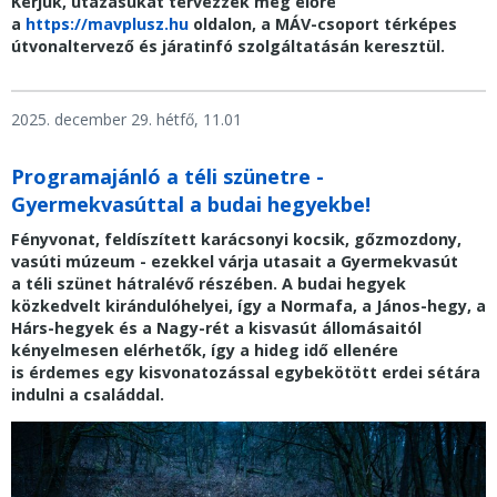
Kérjük, utazásukat tervezzék meg előre
a
https://mavplusz.hu
oldalon, a MÁV-csoport térképes
útvonaltervező és járatinfó szolgáltatásán keresztül.
2025. december 29. hétfő, 11.01
Programajánló a téli szünetre -
Gyermekvasúttal a budai hegyekbe!
Fényvonat, feldíszített karácsonyi kocsik, gőzmozdony,
vasúti múzeum - ezekkel várja utasait a Gyermekvasút
a téli szünet hátralévő részében. A budai hegyek
közkedvelt kirándulóhelyei, így a Normafa, a János-hegy, a
Hárs-hegyek és a Nagy-rét a kisvasút állomásaitól
kényelmesen elérhetők, így a hideg idő ellenére
is
érdemes egy kisvonatozással egybekötött erdei sétára
indulni a családdal.