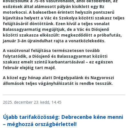
kovácsolunk a 75-ös vasútvonalon, ahol októberben, az
esőzések által alámosott pályán kisiklott egy Bz
motorkocsi. A balesetben érintett helyszín pontszerű
kijavítása helyett a Vác és Szokolya közötti szakasz teljes
felújításáról döntöttünk. Ezen kívül a teljes vonalat
Balassagyarmatig megújítjuk, de a Vác és Diósjenő
közötti szakasza elkészült: megkezdődött a próbafutás,
január 3-án újraindulhat rajta a vonatközlekedés.
A vasútvonal felújítása természetesen tovább
folytatódik, a Diósjenő és Balassagyarmat közötti
szakasz emelt szintű karbantartásával – ez egészen
február elejéig tart majd.
A közel egy hónap alatt Drégelypalánk és Nagyoroszi
állomások teljes vágányhálózatát is rendbe tesszük.
2025. december 23. kedd, 14.45
Újabb tarifaközösség: Debrecenbe kéne menni
– méghozzá országbérlettel!