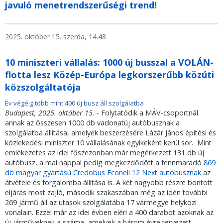
javuló menetrendszerűségi trend!
2025. október 15. szerda, 14.48
10 miniszteri vállalás: 1000 új busszal a VOLÁN-
flotta lesz Közép-Európa legkorszerűbb közúti
közszolgáltatója
Év végéig több mint 400 új busz áll szolgálatba
Budapest, 2025. október 15.
- Folytatódik a MÁV-csoportnál
annak az összesen 1000 db vadonatúj autóbusznak a
szolgálatba állítása, amelyek beszerzésére Lázár János építési és
közlekedési miniszter 10 vállalásának egyikeként kerül sor. Mint
emlékezetes az idei főszezonban már megérkezett 131 db új
autóbusz, a mai nappal pedig megkezdődött a fennmaradó
869
db magyar gyártású Credobus Econell 12 Next autóbusznak
az
átvétele és forgalomba állítása is. A két nagyobb részre bontott
eljárás most zajló, második szakaszában még az idén további
269 jármű áll az utasok szolgálatába 17 vármegye helyközi
vonalain. Ezzel már az idei évben eléri a 400 darabot azoknak az
új járműveknek a száma, amelyek a három évre tervezett