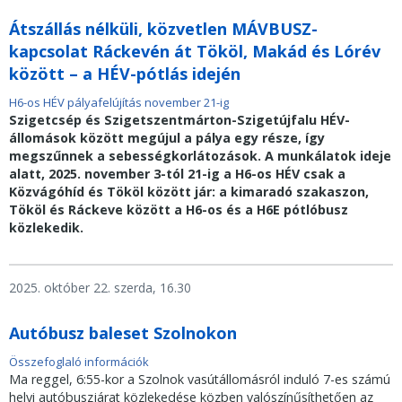
Átszállás nélküli, közvetlen MÁVBUSZ-
kapcsolat Ráckevén át Tököl, Makád és Lórév
között – a HÉV-pótlás idején
H6-os HÉV pályafelújítás november 21-ig
Szigetcsép és Szigetszentmárton-Szigetújfalu HÉV-
állomások között megújul a pálya egy része, így
megszűnnek a sebességkorlátozások. A munkálatok ideje
alatt, 2025. november 3-tól 21-ig a H6-os HÉV csak a
Közvágóhíd és Tököl között jár: a kimaradó szakaszon,
Tököl és Ráckeve között a H6-os és a H6E pótlóbusz
közlekedik
.
2025. október 22. szerda, 16.30
Autóbusz baleset Szolnokon
Összefoglaló információk
Ma reggel, 6:55-kor a Szolnok vasútállomásról induló 7-es számú
helyi autóbuszjárat közlekedése közben valószínűsíthetően az