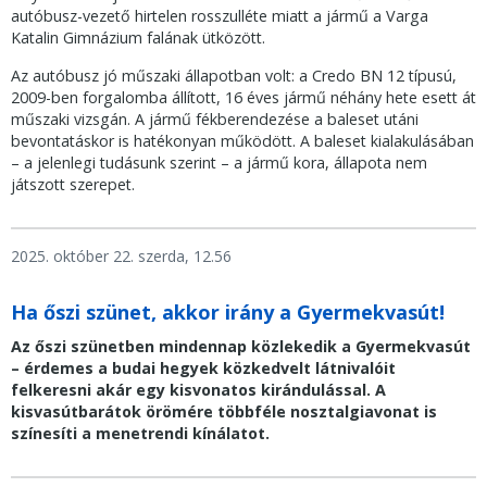
autóbusz-vezető hirtelen rosszulléte miatt a jármű a Varga
Katalin Gimnázium falának ütközött.
Az autóbusz jó műszaki állapotban volt: a Credo BN 12 típusú,
2009-ben forgalomba állított, 16 éves jármű néhány hete esett át
műszaki vizsgán. A jármű fékberendezése a baleset utáni
bevontatáskor is hatékonyan működött. A baleset kialakulásában
– a jelenlegi tudásunk szerint – a jármű kora, állapota nem
játszott szerepet.
2025. október 22. szerda, 12.56
Ha őszi szünet, akkor irány a Gyermekvasút!
Az őszi szünetben mindennap közlekedik a Gyermekvasút
– érdemes a budai hegyek közkedvelt látnivalóit
felkeresni akár egy kisvonatos kirándulással. A
kisvasútbarátok örömére többféle nosztalgiavonat is
színesíti a menetrendi kínálatot.