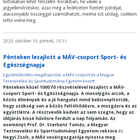
birtokában lehet felszállni. Korábban, ha valaki a
jegyellenőrzéskor, azaz még a fedélzeten fizetett pótdíjat,
alacsonyabb összeggel számolhatott, mintha ezt utólag, csekken
tette volna meg.
2025. október 10. péntek, 10.11
Pénteken lezajlott a MÁV-csoport Sport- és
Egészségnapja
Együttműködési megállapodás a MÁV-csoport és a Magyar
Testnevelési és Sporttudományi Egyetem között
Pénteken közel 1000 fő részvételével lezajlott a MÁV-
csoport Sport- és Egészségnapja. A mosolygós arcok, a
közös élmények és a jó hangulat mind bebizonyították,
hogy szükség van a közös feltöltődésre, a mozgásra és az
együttlétre. A résztvevők kedvét az sem szegte, hogy az
időjárás kissé hűvösre fordult a nap folyamán. Az
eseményt Prof. Dr. Sterbenz Tamás, a Magyar
Testnevelési és Sporttudományi Egyetem rektora
és
Hegyi Zsolt, a MÁV vezérigazgatója nyitotta meg.