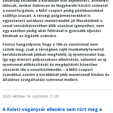
Vasárnap kezdődik a korábban már bejelentett, átmeneti
időszak, amikor Debrecen és Nagykereki között szünetel
a vonatforgalom, a MÁV-csoport pedig pótlóbuszokkal
szállítja utasait. A térségi polgármesterekkel is
egyeztetett autóbusz-menetrendek jól illeszkednek a
vonal vonzáskörzetében élők utazásai igényeihez, nem
egy esetben pedig akár félórával is gyorsabb eljutást
kínálnak az ingázók számára.
Fontos hangsúlyozni, hogy a 106-os vasútvonal nem
szűnik meg, csak a térségben zajló munkahelyteremtő
beruházásoknak jobban megfelelő, új nyomvonalat kap.
Így egy érintett pályaszakasz elbontását, valamint az új
nyomvonal előkészítését és megépítését követően
visszatér ide a vonatközlekedés – a MÁV-csoport
szándékai szerint a korábbinál jobb menetrendi kínálat és
általános szolgáltatási színvonal mellett.
2025. október 16. csütörtök, 11.20
A Keleti-vágányzár ellenére sem tört meg a