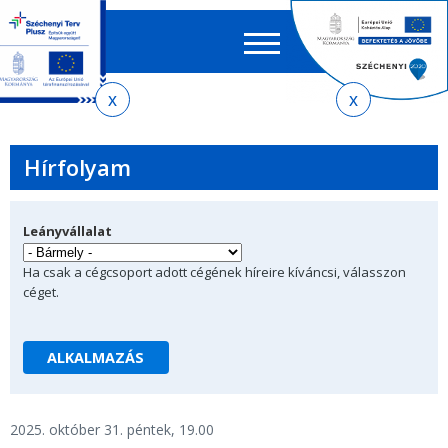
Keres
EN
HU
űrlap
Ker
Jelenlegi
Ugrás
Ugrás
Ugrás
az
a
az
hely
almenühöz
tartalomra
oldaltérképre
Hírfolyam
Leányvállalat
Ha csak a cégcsoport adott cégének híreire kíváncsi, válasszon
céget.
2025. október 31. péntek, 19.00