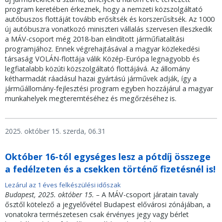
program keretében érkeznek, hogy a nemzeti közszolgáltató
autóbuszos flottáját tovább erősítsék és korszerűsítsék. Az 1000
új autóbuszra vonatkozó miniszteri vállalás szervesen illeszkedik
a MÁV-csoport még 2018-ban elindított járműfiatalítási
programjához. Ennek végrehajtásával a magyar közlekedési
társaság VOLÁN-flottája válik Közép-Európa legnagyobb és
legfiatalabb közúti közszolgáltató flottájává. Az állomány
kétharmadát ráadásul hazai gyártású járművek adják, így a
járműállomány-fejlesztési program egyben hozzájárul a magyar
munkahelyek megteremtéséhez és megőrzéséhez is.
2025. október 15. szerda, 06.31
Október 16-tól egységes lesz a pótdíj összege
a fedélzeten és a csekken történő fizetésnél is!
Lezárul az 1 éves felkészülési időszak
Budapest, 2025. október 15. –
A MÁV-csoport járatain tavaly
ősztől kötelező a jegyelővétel Budapest elővárosi zónájában, a
vonatokra természetesen csak érvényes jegy vagy bérlet