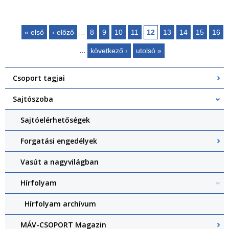
…
« első
‹ előző
8
9
10
11
12
13
14
15
16
Oldalak
…
következő ›
utolsó »
Csoport tagjai
Sajtószoba
Sajtóelérhetőségek
Forgatási engedélyek
Vasút a nagyvilágban
Hírfolyam
Hírfolyam archívum
MÁV-CSOPORT Magazin