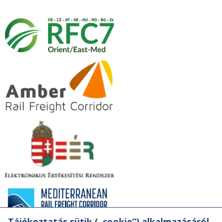
Tájékoztatás sütik („cookie”) alkalmazásáról