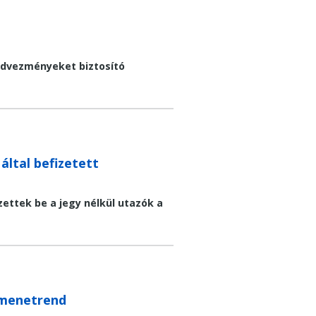
kedvezményeket biztosító
által befizetett
fizettek be a jegy nélkül utazók a
i menetrend