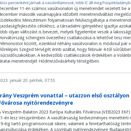
Húsz percenként járnak a vasútvillamosok, több IC áll meg Püspökladány
December 11-én számos vasútvonalon új menetrendet vezetett be a
december második vasárnapjára időzített menetrendváltást megelőz
Közlekedési Minisztérium folyamatosan felülvizsgáltatja a menetrend
gazdaságfejlesztési célokhoz, a társadalmi igényekhez igazítja azok
több olyan változást is bevezet, melyek figyelembe veszik a lakossági
Horvátország schengeni övezethez csatlakozása is lehetővé tesz mene
Pélmonostor között, ezenkívül néhány vasútvonalon is módosul pár 
előrelépés Szeged térségét érinti azáltal, hogy február 4-től sűrűbb
csúcsidőszakokban. A kedvezőbb csatlakozások érdekében a Volánbus
járatai menetrendjét Hódmezővásárhely térségében.
2023. január 20. péntek, 07.55
Irány Veszprém vonattal – utazzon első osztályon 
Fővárosa nyitórendezvényre
A Veszprém-Balaton 2023 Európa Kulturális Fővárosa (VEB2023 EKF) 
21-én lesz Veszprémben. A vasúttársaság kedvezményes menettérti 
19-éig tartó programsorozat sikere, valamint a fenntarthatóság ter
hangsúlyozása érdekében. A szombati nyitórendezvényre Budapestrő