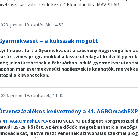
bisztrószakasszal is rendelkező IC+ kocsit indít a MÁV-START.
2023. január 19. csütörtök, 14.53
Gyermekvasút – a kulisszák mögött
Nyílt napot tart a Gyermekvasút a széchenyihegyi végállomás
várják színes programokkal a kisvasút világát kedvelő gyerek
még jelentkezhetnek a februárban induló gyermekvasutas ta
appban már gyermekvasúti napijegyek is kaphatók, melyekkel
utazni a kisvonatokon.
2023. január 19. csütörtök, 11.45
Ötvenszázalékos kedvezmény a 41. AGROmashEXP
A
41. AGROmashEXPO
-t
a
HUNGEXPO Budapest Kongresszusi és 
január 25-28. között. Az érdeklődők megtekinthetik a mezőga
innovációkat, illetve részt vehetnek színvonalas szakmai pr