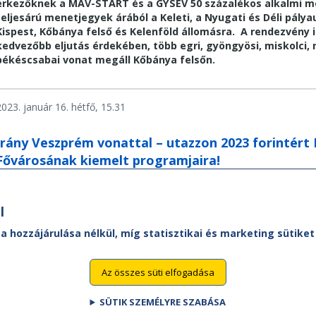
érkezőknek a MÁV-START és a GYSEV 50 százalékos alkalmi me
teljesárú menetjegyek árából a Keleti, a Nyugati és Déli pály
Kispest, Kőbánya felső és Kelenföld állomásra. A rendezvény id
kedvezőbb eljutás érdekében, több egri, gyöngyösi, miskolci, n
békéscsabai vonat megáll Kőbánya felsőn.
2023. január 16. hétfő, 15.31
Irány Veszprém vonattal – utazzon 2023 forintért 
Fővárosának kiemelt programjaira!
…
l
« első
‹ előző
63
64
65
66
67
68
69
70
Oldalak
 a hozzájárulása nélkül, míg statisztikai és marketing sütik
Az összes süti elfogadása
SÜTIK SZEMÉLYRE SZABÁSA