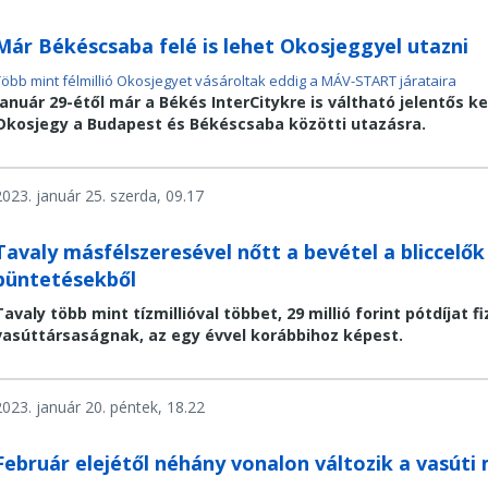
Már Békéscsaba felé is lehet Okosjeggyel utazni
Több mint félmillió Okosjegyet vásároltak eddig a MÁV-START járataira
Január 29-étől már a Békés InterCitykre is váltható jelentős 
Okosjegy a Budapest és Békéscsaba közötti utazásra.
2023. január 25. szerda, 09.17
Tavaly másfélszeresével nőtt a bevétel a bliccelők 
büntetésekből
Tavaly több mint tízmillióval többet, 29 millió forint pótdíjat 
vasúttársaságnak, az egy évvel korábbihoz képest.
2023. január 20. péntek, 18.22
Február elejétől néhány vonalon változik a vasút