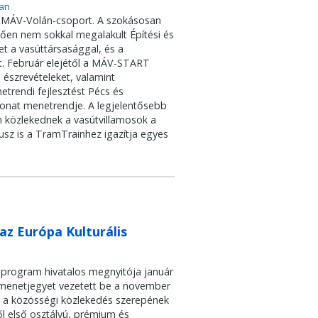
ban
 MÁV-Volán-csoport. A szokásosan
ően nem sokkal megalakult Építési és
et a vasúttársasággal, és a
at. Február elejétől a MÁV-START
 észrevételeket, valamint
trendi fejlesztést Pécs és
vonat menetrendje. A legjelentősebb
en közlekednek a vasútvillamosok a
z is a TramTrainhez igazítja egyes
az Európa Kulturális
program hivatalos megnyitója január
menetjegyet vezetett be a november
én a közösségi közlekedés szerepének
l első osztályú, prémium és