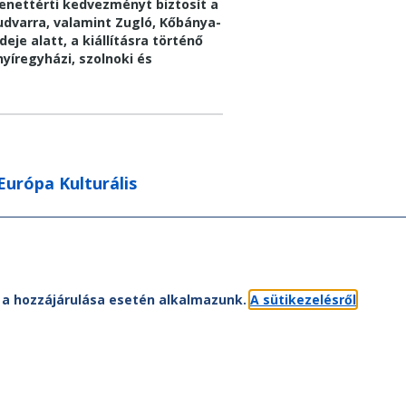
nettérti kedvezményt biztosít a
audvarra, valamint Zugló, Kőbánya-
eje alatt, a kiállításra történő
yíregyházi, szolnoki és
Európa Kulturális
…
71
következő ›
utolsó »
et a hozzájárulása esetén alkalmazunk.
A sütikezelésről