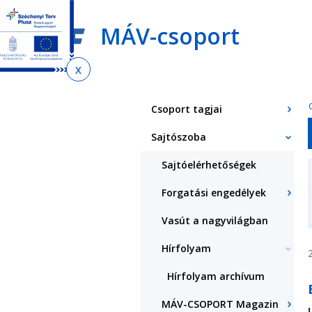
Ugrás
Ugrás
Ugrás
az
a
az
MÁV-csoport
almenühöz
tartalomra
oldaltérképre
Jelenlegi
hely
Csoport tagjai
Sajtószoba
Sajtóelérhetőségek
Forgatási engedélyek
Vasút a nagyvilágban
Hírfolyam
Hírfolyam archívum
MÁV-CSOPORT Magazin