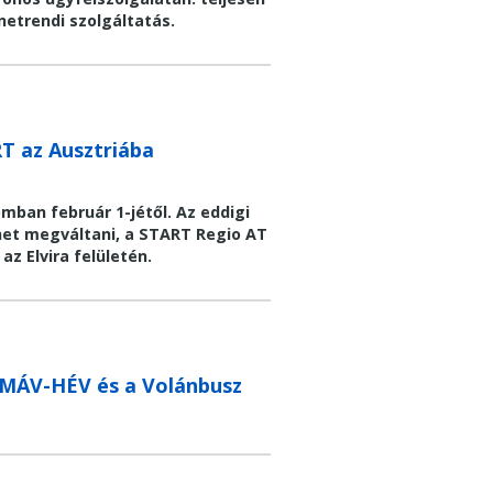
netrendi szolgáltatás.
RT az Ausztriába
mban február 1-jétől. Az eddigi
t megváltani, a START Regio AT
z Elvira felületén.
a MÁV-HÉV és a Volánbusz