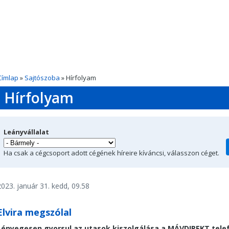
Címlap
»
Sajtószoba
» Hírfolyam
Hírfolyam
Leányvállalat
Ha csak a cégcsoport adott cégének híreire kíváncsi, válasszon céget.
2023. január 31. kedd, 09.58
Elvira megszólal
Lényegesen gyorsul az utasok kiszolgálása a MÁVDIREKT telef