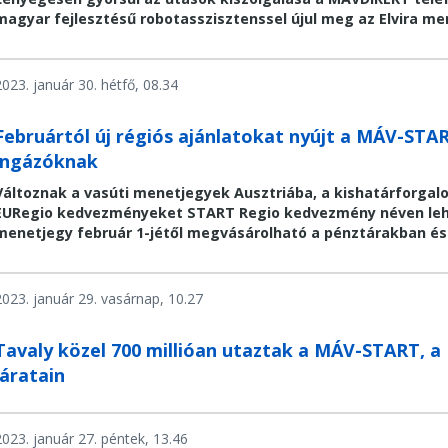
magyar fejlesztésű robotasszisztenssel újul meg az Elvira me
2023. január 30. hétfő, 08.34
Februártól új régiós ajánlatokat nyújt a MÁV-STA
ingázóknak
Változnak a vasúti menetjegyek Ausztriába, a kishatárforgalo
EURegio kedvezményeket START Regio kedvezmény néven lehe
menetjegy február 1-jétől megvásárolható a pénztárakban és a
2023. január 29. vasárnap, 10.27
Tavaly közel 700 millióan utaztak a MÁV-START, 
járatain
2023. január 27. péntek, 13.46