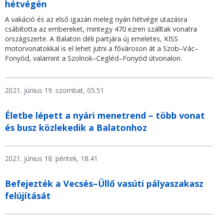
hétvégén
A vakáció és az első igazán meleg nyári hétvége utazásra
csábította az embereket, mintegy 470 ezren szálltak vonatra
országszerte. A Balaton déli partjára új emeletes, KISS
motorvonatokkal is el lehet jutni a fővároson át a Szob–Vác–
Fonyód, valamint a Szolnok–Cegléd–Fonyód útvonalon.
2021. június 19. szombat, 05.51
Életbe lépett a nyári menetrend – több vonat
és busz közlekedik a Balatonhoz
2021. június 18. péntek, 18.41
Befejezték a Vecsés–Üllő vasúti pályaszakasz
felújítását