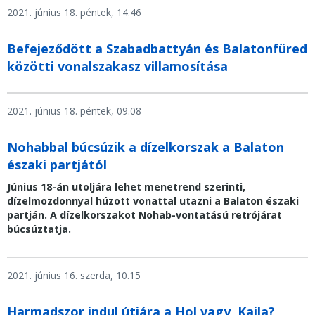
2021. június 18. péntek, 14.46
Befejeződött a Szabadbattyán és Balatonfüred
közötti vonalszakasz villamosítása
2021. június 18. péntek, 09.08
Nohabbal búcsúzik a dízelkorszak a Balaton
északi partjától
Június 18-án utoljára lehet menetrend szerinti,
dízelmozdonnyal húzott vonattal utazni a Balaton északi
partján. A dízelkorszakot Nohab-vontatású retrójárat
búcsúztatja.
2021. június 16. szerda, 10.15
Harmadszor indul útjára a Hol vagy, Kajla?