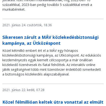
százalékkal, 2023-ban pedig további 5 százalékkal emeli a
munkabéreket.
2021. június 24. csütörtök, 18.36
Sikeresen zárult a MÁV közlekedésbiztonsági
kampánya, az Ütközéspont
Közel kétmillió embert ért el a MÁV egy hónapos
közlekedésbiztonsági kampánya, az Ütközéspont. Az edukációs
kezdeményezés egyik kiemelt célcsoportja a már önállóan
közlekedő tizenévesek és fiatal felnőttek. Az interaktív online
játék segítségével több mint tizenötezer érdeklődő ismerkedett
a biztonságos közlekedés alapszabályaival.
2021. június 22. kedd, 07.28
Közel félmillióan keltek útra vonattal az elmúlt