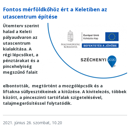
Fontos mérföldkőhöz ért a Keletiben az
utascentrum építése
Ütemterv szerint
halad a Keleti
pályaudvaron az
utascentrum
kialakítása. A
régi lépcsőket, a
pénztárakat és a
pincehelyiség
megszűnő falait
elbontották, megtörtént a mozgólépcsők és a
liftakna
süllyesztékeinek a kitűzése. A kivitelezés, többek
között, a pinceszinti tartófalak szigetelésével,
talajmegerősítéssel folytatódik.
2021. június 26. szombat, 10.20