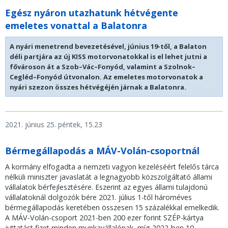
Egész nyáron utazhatunk hétvégente
emeletes vonattal a Balatonra
A nyári menetrend bevezetésével, június 19-től, a Balaton
déli partjára az új KISS motorvonatokkal is el lehet jutni a
fővároson át a Szob–Vác–Fonyód, valamint a Szolnok–
Cegléd–Fonyód útvonalon. Az emeletes motorvonatok a
nyári szezon összes hétvégéjén járnak a Balatonra.
2021. június 25. péntek, 15.23
Bérmegállapodás a MÁV-Volán-csoportnál
A kormány elfogadta a nemzeti vagyon kezeléséért felelős tárca
nélküli miniszter javaslatát a legnagyobb közszolgáltató állami
vállalatok bérfejlesztésére. Eszerint az egyes állami tulajdonú
vállalatoknál dolgozók bére 2021. július 1-től hároméves
bérmegállapodás keretében összesen 15 százalékkal emelkedik.
A MÁV-Volán-csoport 2021-ben 200 ezer forint SZÉP-kártya
juttatást fizet minden munkavállalónak, míg 2022-ben 10