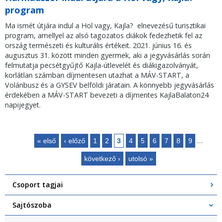
program
Ma ismét útjára indul a Hol vagy, Kajla? elnevezésű turisztikai
program, amellyel az alsó tagozatos diákok fedezhetik fel az
ország természeti és kulturális értékeit. 2021. június 16. és
augusztus 31. között minden gyermek, aki a jegyvásárlás során
felmutatja pecsétgyűjtő Kajla-útlevelét és diákigazolványát,
korlátlan számban díjmentesen utazhat a MÁV-START, a
Volánbusz és a GYSEV belföldi járatain. A könnyebb jegyvásárlás
érdekében a MÁV-START bevezeti a díjmentes KajlaBalaton24
napijegyet.
…
« első
‹ előző
1
2
3
4
5
6
7
8
9
Oldalak
következő ›
utolsó »
Csoport tagjai
Sajtószoba