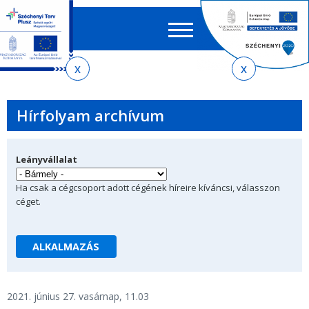
Keres
EN
HU
űrlap
Ker
Jelenlegi
Ugrás
Ugrás
Ugrás
az
a
az
hely
almenühöz
tartalomra
oldaltérképre
Hírfolyam archívum
Leányvállalat
Ha csak a cégcsoport adott cégének híreire kíváncsi, válasszon
céget.
2021. június 27. vasárnap, 11.03