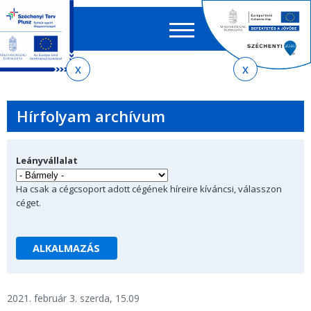
Keres
EN
HU
űrlap
Ker
Jelenlegi
Ugrás
Ugrás
Ugrás
az
a
az
hely
almenühöz
tartalomra
oldaltérképre
Hírfolyam archívum
Leányvállalat
Ha csak a cégcsoport adott cégének híreire kíváncsi, válasszon
céget.
2021. február 3. szerda, 15.09