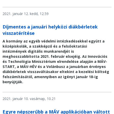
2021. január 12. kedd, 12.59
Díjmentes a januári helyközi diákbérletek
visszatérítése
A kormány az egyéb védelmi intézkedésekkel együtt a
középiskolák, a szakképző és a felsőoktatási
intézmények digitális munkarendjét is
meghosszabbította 2021. február elsejéig. Az Innovációs
és Technológia Minisztérium elrendelése alapján a MÁV-
START, a MÁV-HÉV és a Volánbusz a januárban érvényes
diákbérletek visszaváltásakor eltekint a kezelési költség
felszámításától, amennyiben az igényt január 18-ig
benyújtják.
2021. január 10. vasárnap, 10.21
Egyre népszerűbb a MÁV applikációban váltott