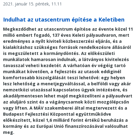
2021. január 15. péntek, 11.11
Indulhat az utascentrum építése a Keletiben
Megkezdődhet az utascentrum építése az évente közel 11
millió embert fogadó, 137 éves Keleti pályaudvaron, mert
eredményes a nyílt kiviteli közbeszerzési eljárás, és a
kialakításhoz szükséges források rendelkezésre állásáról
is megszületett a kormánydöntés. Az előkészületi
munkálatok hamarosan indulnak, a látványos kivitelezés
tavasszal veheti kezdetét
.
A várhatóan év végéig tartó
munkákat követően, a fejlesztés az utasok eddiginél
komfortosabb kiszolgálását teszi lehetővé: egy helyen
lesz lehetőség a menetjegyváltással, a belföldi vagy akár
nemzetközi utazással kapcsolatos ügyek intézésére, és
akadálymentesen lehet majd megközelíteni a pályaudvart
az aluljáró szint és a vágánycsarnok közti mozgólépcsőn
vagy liften. A MÁV szakemberei által megtervezett és a
Budapest Fejlesztési Központtal együttműködve
előkészített, közel 1,6 milliárd forint értékű beruházás a
kormány és az Európai Unió finanszírozásával valósulhat
meg.