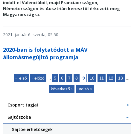
indult el Valenciából, majd Franciaországon,
Németországon és Ausztrián keresztül érkezett meg
Magyarországra.
2021. január 6. szerda, 05.50
2020-ban is folytatódott a MÁV
állomásmegújító programja
…
…
« első
‹ előző
5
6
7
8
9
10
11
12
13
Oldalak
következő ›
utolsó »
Csoport tagjai
Sajtószoba
Sajtóelérhetőségek