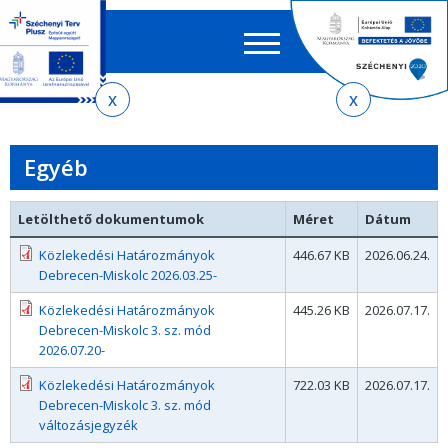
Keres
EN
HU
űrlap
Ker
Jelenlegi
Ugrás
Ugrás
Ugrás
az
a
az
hely
almenühöz
tartalomra
oldaltérképre
Egyéb
Letölthető dokumentumok
Méret
Dátum
Közlekedési Határozmányok
446.67 KB
2026.06.24.
Debrecen-Miskolc 2026.03.25-
Közlekedési Határozmányok
445.26 KB
2026.07.17.
Debrecen-Miskolc 3. sz. mód
2026.07.20-
Közlekedési Határozmányok
722.03 KB
2026.07.17.
Debrecen-Miskolc 3. sz. mód
változásjegyzék