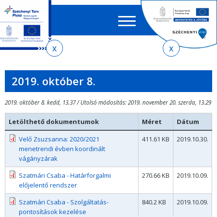
Keres
EN
HU
űrlap
Ker
Jelenlegi
Ugrás
Ugrás
Ugrás
az
a
az
hely
almenühöz
tartalomra
oldaltérképre
2019. október 8.
2019. október 8. kedd, 13.37 / Utolsó módosítás: 2019. november 20. szerda, 13.29
Letölthető dokumentumok
Méret
Dátum
Velő Zsuzsanna: 2020/2021
411.61 KB
2019.10.30.
menetrendi évben koordinált
vágányzárak
Szatmári Csaba - Határforgalmi
270.66 KB
2019.10.09.
előjelentő rendszer
Szatmári Csaba - Szolgáltatás-
840.2 KB
2019.10.09.
pontosítások kezelése