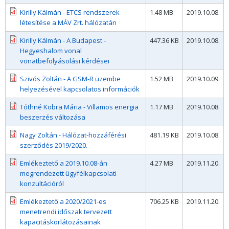
Kirilly Kálmán - ETCS rendszerek
1.48 MB
2019.10.08.
létesítése a MÁV Zrt. hálózatán
Kirilly Kálmán - A Budapest -
447.36 KB
2019.10.08.
Hegyeshalom vonal
vonatbefolyásolási kérdései
Szivós Zoltán - A GSM-R üzembe
1.52 MB
2019.10.09.
helyezésével kapcsolatos információk
Tóthné Kobra Mária - Villamos energia
1.17 MB
2019.10.08.
beszerzés változása
Nagy Zoltán - Hálózat-hozzáférési
481.19 KB
2019.10.08.
szerződés 2019/2020.
Emlékeztető a 2019.10.08-án
4.27 MB
2019.11.20.
megrendezett ügyfélkapcsolati
konzultációról
Emlékeztető a 2020/2021-es
706.25 KB
2019.11.20.
menetrendi időszak tervezett
kapacitáskorlátozásainak