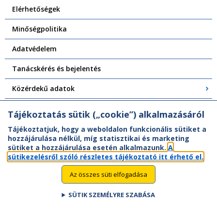
Elérhetőségek
Minőségpolitika
Adatvédelem
Tanácskérés és bejelentés
Közérdekű adatok
Központi Felépítményvizsgálat
Tájékoztatás sütik („cookie”) alkalmazásáról
Tájékoztatjuk, hogy a weboldalon funkcionális sütiket a
hozzájárulása nélkül, míg statisztikai és marketing
sütiket a hozzájárulása esetén alkalmazunk.
A
sütikezelésről szóló részletes tájékoztató itt érhető el.
Az összes süti elfogadása
SÜTIK SZEMÉLYRE SZABÁSA