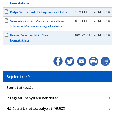
bemutatása
Katja Skodacsek: Díjképzés az EU-ban
1.71 MB
2014.08.19.
Somodi Kálmán: Vasúti áruszállítási
8.33 MB
2014.08.19.
folyosók Magyarországtól keletre
Rónai Péter: Az RFC 7 korridor
801.72 KB
2014.08.19.
bemutatása
Bejelentkezés
Bemutatkozás
Integrált Irányítási Rendszer
Hálózati Üzletszabályzat (HÜSZ)