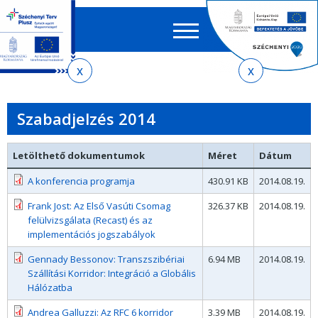
Keres
EN
HU
űrlap
Ker
Jelenlegi
Ugrás
Ugrás
Ugrás
az
a
az
hely
almenühöz
tartalomra
oldaltérképre
Szabadjelzés 2014
Letölthető dokumentumok
Méret
Dátum
A konferencia programja
430.91 KB
2014.08.19.
Frank Jost: Az Első Vasúti Csomag
326.37 KB
2014.08.19.
felülvizsgálata (Recast) és az
implementációs jogszabályok
Gennady Bessonov: Transzszibériai
6.94 MB
2014.08.19.
Szállítási Korridor: Integráció a Globális
Hálózatba
Andrea Galluzzi: Az RFC 6 korridor
3.39 MB
2014.08.19.